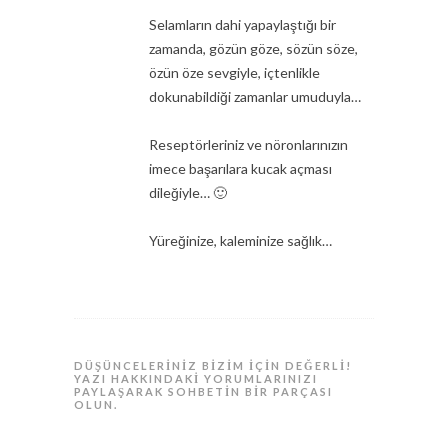
Selamların dahi yapaylaştığı bir
zamanda, gözün göze, sözün söze,
özün öze sevgiyle, içtenlikle
dokunabildiği zamanlar umuduyla…
Reseptörleriniz ve nöronlarınızın
imece başarılara kucak açması
dileğiyle… 🙂
Yüreğinize, kaleminize sağlık…
DÜŞÜNCELERINIZ BIZIM IÇIN DEĞERLI!
YAZI HAKKINDAKI YORUMLARINIZI
PAYLAŞARAK SOHBETIN BIR PARÇASI
OLUN.