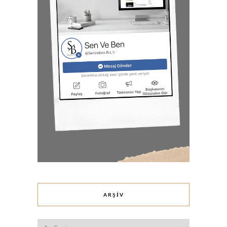
ARŞIV
Arşiv