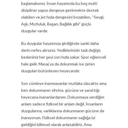
başlamalısınız. İnsan hayatında bu beş multi
disipliner yapıyı dengeye getirmekte destek
olabilen ve jet hızla dengesini bozabilen, “Sevgi,
Aşk, Mutluluk, Başarı, Bağlılık gibi” güçlü
duygular vardır.
Bu duygular hayatınıza girdiğinde sanki daha
derin nefes alırsınız. Yediklerinizin tadı değişir,
bedeniniz her şeyi son hızla yakar. Spor eğlenceli
hale gelir. Masaj ya da dokunmak ise zaten
duyguları bütünleyen heyecandır.
Son cümleye inanmayanlar mutlaka olacaktır ama
ben dokunmanın sihrine, gücüne ve yarattığı
heyecana inananlardanım. Dokunmaya verdiğim
anlam sadece fiziksel bir anlam değil. İnsanların
duygularına, varlıklarına dokunmanın gücüne de
inanıyorum. Fiziksel dokunmanın sağlığa iyi
geldiğini bilimsel olarak anlatabiliriz. Ama