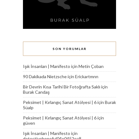
SON YORUMLAR
Işık İnsanları | Manifesto
için
Metin Çoban
90 Dakikada Nietzsche
için
Erickartmnn
Bir Devrin Kısa Tarihi Bir Fotoğrafta Saklı
için
Burak Candaş
Peksimet | Kırlangıç Sanat Atölyesi | 6
için
Burak
Süalp
Peksimet | Kırlangıç Sanat Atölyesi | 6
için
güven
Işık İnsanları | Manifesto
için
detectivehopeful04e0452ea8