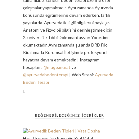
tamamlar. 2 senedir beden terapi üzerine özel
çalışmalar yapmaktadır. Aynı zamanda Ayurveda
konusunda eğitimlerine devam ederken, farklı
yayınlarda Ayurveda ile ilgili bilgilerini paylaşır.
Anatomi ve Fizyoloji bilgisini derinleştirmek için
2. üniversite Tıbbi Dokümantasyon Yönetimi
okumaktadır. Aynı zamanda şu anda DRD Filo
Kiralamada Kurumsal İletişimde profesyonel
hayatına devam etmektedir. | Instagram
hesapları :
@muge.murat
ve
@ayurvedabedenterapi
| Web Sitesi:
Ayurveda
Beden Terapi
BEĞENEBİLECEĞİNİZ İÇERİKLER
Hayat Enerjimizin Kaynağı: Kral Vata!