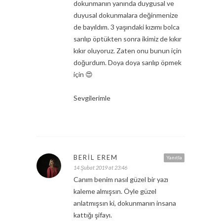
dokunmanın yanında duygusal ve
duyusal dokunmalara değinmenize
de bayıldım. 3 yaşındaki kızımı bolca
sarılıp öptükten sonra ikimiz de kıkır
kıkır oluyoruz. Zaten onu bunun için
doğurdum. Doya doya sarılıp öpmek
için 😍
Sevgilerimle
BERIL EREM
Yanıtla
14 Şubat 2019 at 23:46
Canım benim nasıl güzel bir yazı
kaleme almışsın. Öyle güzel
anlatmışsın ki, dokunmanın insana
kattığı şifayı.