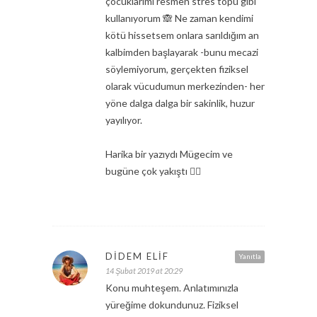
çocuklarımı resmen stres topu gibi
kullanıyorum 🙈 Ne zaman kendimi
kötü hissetsem onlara sarıldığım an
kalbimden başlayarak -bunu mecazi
söylemiyorum, gerçekten fiziksel
olarak vücudumun merkezinden- her
yöne dalga dalga bir sakinlik, huzur
yayılıyor.
Harika bir yazıydı Mügecim ve
bugüne çok yakıştı 👌🏻
DIDEM ELIF
Yanıtla
14 Şubat 2019 at 20:29
Konu muhteşem. Anlatımınızla
yüreğime dokundunuz. Fiziksel