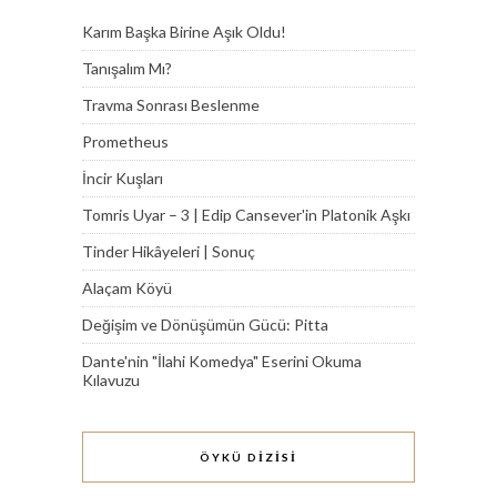
Karım Başka Birine Aşık Oldu!
Tanışalım Mı?
Travma Sonrası Beslenme
Prometheus
İncir Kuşları
Tomris Uyar – 3 | Edip Cansever'in Platonik Aşkı
Tinder Hikâyeleri | Sonuç
Alaçam Köyü
Değişim ve Dönüşümün Gücü: Pitta
Dante'nin "İlahi Komedya" Eserini Okuma
Kılavuzu
ÖYKÜ DİZİSİ