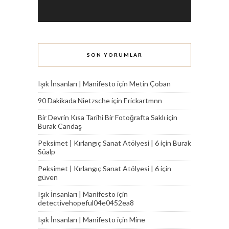
SON YORUMLAR
Işık İnsanları | Manifesto
için
Metin Çoban
90 Dakikada Nietzsche
için
Erickartmnn
Bir Devrin Kısa Tarihi Bir Fotoğrafta Saklı
için
Burak Candaş
Peksimet | Kırlangıç Sanat Atölyesi | 6
için
Burak
Süalp
Peksimet | Kırlangıç Sanat Atölyesi | 6
için
güven
Işık İnsanları | Manifesto
için
detectivehopeful04e0452ea8
Işık İnsanları | Manifesto
için
Mine