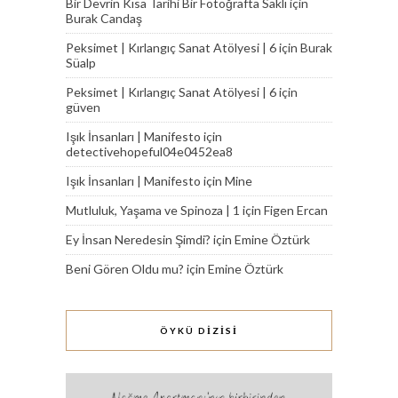
Bir Devrin Kısa Tarihi Bir Fotoğrafta Saklı
için
Burak Candaş
Peksimet | Kırlangıç Sanat Atölyesi | 6
için
Burak
Süalp
Peksimet | Kırlangıç Sanat Atölyesi | 6
için
güven
Işık İnsanları | Manifesto
için
detectivehopeful04e0452ea8
Işık İnsanları | Manifesto
için
Mine
Mutluluk, Yaşama ve Spinoza | 1
için
Figen Ercan
Ey İnsan Neredesin Şimdi?
için
Emine Öztürk
Beni Gören Oldu mu?
için
Emine Öztürk
ÖYKÜ DİZİSİ