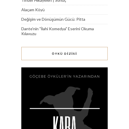
Tinder Hikâyeleri | Sonuç
Alaçam Köyü
Değişim ve Dönüşümün Gücü: Pitta
Dante'nin "İlahi Komedya" Eserini Okuma
Kılavuzu
ÖYKÜ DİZİSİ