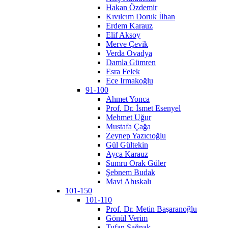
Hakan Özdemir
Kıvılcım Doruk İlhan
Erdem Karauz
Elif Aksoy
Merve Çevik
Verda Ovadya
Damla Gümren
Esra Felek
Ece Irmakoğlu
91-100
Ahmet Yonca
Prof. Dr. İsmet Esenyel
Mehmet Uğur
Mustafa Çağa
Zeynep Yazıcıoğlu
Gül Gültekin
Ayça Karauz
Sumru Orak Güler
Şebnem Budak
Mavi Ahıskalı
101-150
101-110
Prof. Dr. Metin Başaranoğlu
Gönül Verim
Tufan Sağnak