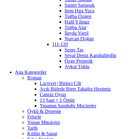
Samet Sarıuşak
İrem Hira Yuca
Tuğba Özgen
Halil Yılmaz
Tuğba Atar
İlayda Varol
Nurcan Doğan
111-120
Sezer Taş
Seval Deniz Karahaliloğlu
Özge Perperik
Aykut Toklu
Ana Kategoriler
Roman
Lacivert | Birinci Cilt
Açık Büfede Birer Tabağız Hepimiz
Çapraz Oyun
13 Saat + 1 Ömür
Yaşamın Sunduğu Mucizeler
Öykü & Deneme
Felsefe
Yunan Mitolojisi
Tarih
Kültür & Sanat