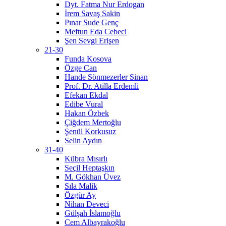
Dyt. Fatma Nur Erdogan
İrem Savaş Sakin
Pınar Sude Genç
Meftun Eda Cebeci
Şen Sevgi Erişen
21-30
Funda Kosova
Özge Can
Hande Sönmezerler Sinan
Prof. Dr. Atilla Erdemli
Efekan Ekdal
Edibe Vural
Hakan Özbek
Çiğdem Mertoğlu
Şenül Korkusuz
Selin Aydın
31-40
Kübra Mısırlı
Seçil Heptaşkın
M. Gökhan Üvez
Sıla Malik
Özgür Ay
Nihan Deveci
Gülşah İslamoğlu
Cem Albayrakoğlu