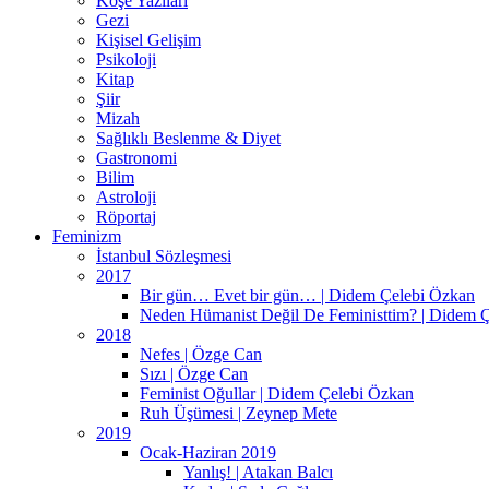
Köşe Yazıları
Gezi
Kişisel Gelişim
Psikoloji
Kitap
Şiir
Mizah
Sağlıklı Beslenme & Diyet
Gastronomi
Bilim
Astroloji
Röportaj
Feminizm
İstanbul Sözleşmesi
2017
Bir gün… Evet bir gün… | Didem Çelebi Özkan
Neden Hümanist Değil De Feministtim? | Didem 
2018
Nefes | Özge Can
Sızı | Özge Can
Feminist Oğullar | Didem Çelebi Özkan
Ruh Üşümesi | Zeynep Mete
2019
Ocak-Haziran 2019
Yanlış! | Atakan Balcı