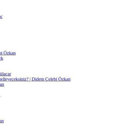
nç
ebi Özkan
rk
ülaçar
gelleyeceksiniz? | Didem Çelebi Özkan
an
n
an