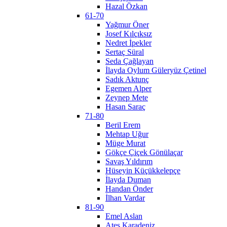
Hazal Özkan
61-70
Yağmur Öner
Josef Kılçıksız
Nedret İpekler
Sertaç Süral
Seda Çağlayan
İlayda Oylum Güleryüz Çetinel
Sadık Aktunç
Egemen Alper
Zeynep Mete
Hasan Saraç
71-80
Beril Erem
Mehtap Uğur
Müge Murat
Gökçe Çiçek Gönülaçar
Savaş Yıldırım
Hüseyin Küçükkelepçe
İlayda Duman
Handan Önder
İlhan Vardar
81-90
Emel Aslan
Ateş Karadeniz