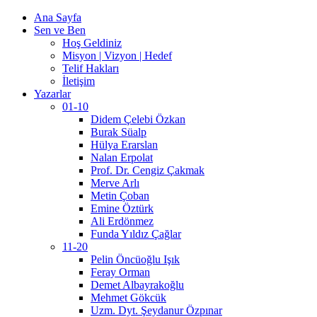
Ana Sayfa
Sen ve Ben
Hoş Geldiniz
Misyon | Vizyon | Hedef
Telif Hakları
İletişim
Yazarlar
01-10
Didem Çelebi Özkan
Burak Süalp
Hülya Erarslan
Nalan Erpolat
Prof. Dr. Cengiz Çakmak
Merve Arlı
Metin Çoban
Emine Öztürk
Ali Erdönmez
Funda Yıldız Çağlar
11-20
Pelin Öncüoğlu Işık
Feray Orman
Demet Albayrakoğlu
Mehmet Gökcük
Uzm. Dyt. Şeydanur Özpınar