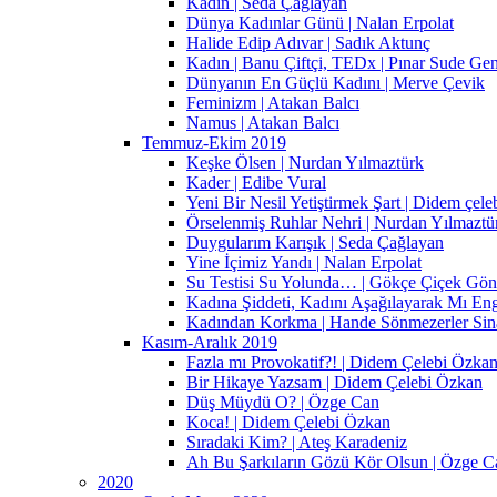
Kadın | Seda Çağlayan
Dünya Kadınlar Günü | Nalan Erpolat
Halide Edip Adıvar | Sadık Aktunç
Kadın | Banu Çiftçi, TEDx | Pınar Sude Ge
Dünyanın En Güçlü Kadını | Merve Çevik
Feminizm | Atakan Balcı
Namus | Atakan Balcı
Temmuz-Ekim 2019
Keşke Ölsen | Nurdan Yılmaztürk
Kader | Edibe Vural
Yeni Bir Nesil Yetiştirmek Şart | Didem çel
Örselenmiş Ruhlar Nehri | Nurdan Yılmaztü
Duygularım Karışık | Seda Çağlayan
Yine İçimiz Yandı | Nalan Erpolat
Su Testisi Su Yolunda… | Gökçe Çiçek Gön
Kadına Şiddeti, Kadını Aşağılayarak Mı En
Kadından Korkma | Hande Sönmezerler Sin
Kasım-Aralık 2019
Fazla mı Provokatif?! | Didem Çelebi Özka
Bir Hikaye Yazsam | Didem Çelebi Özkan
Düş Müydü O? | Özge Can
Koca! | Didem Çelebi Özkan
Sıradaki Kim? | Ateş Karadeniz
Ah Bu Şarkıların Gözü Kör Olsun | Özge C
2020