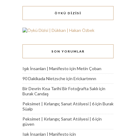
ÖYKÜ DİZİSİ
SON YORUMLAR
Işık İnsanları | Manifesto
için
Metin Çoban
90 Dakikada Nietzsche
için
Erickartmnn
Bir Devrin Kısa Tarihi Bir Fotoğrafta Saklı
için
Burak Candaş
Peksimet | Kırlangıç Sanat Atölyesi | 6
için
Burak
Süalp
Peksimet | Kırlangıç Sanat Atölyesi | 6
için
güven
Işık İnsanları | Manifesto
için