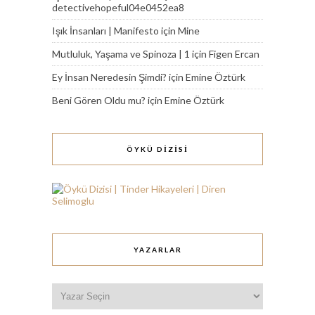
detectivehopeful04e0452ea8
Işık İnsanları | Manifesto
için
Mine
Mutluluk, Yaşama ve Spinoza | 1
için
Figen Ercan
Ey İnsan Neredesin Şimdi?
için
Emine Öztürk
Beni Gören Oldu mu?
için
Emine Öztürk
ÖYKÜ DİZİSİ
YAZARLAR