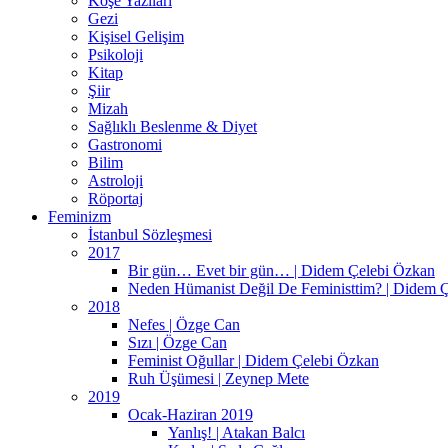
Köşe Yazıları
Gezi
Kişisel Gelişim
Psikoloji
Kitap
Şiir
Mizah
Sağlıklı Beslenme & Diyet
Gastronomi
Bilim
Astroloji
Röportaj
Feminizm
İstanbul Sözleşmesi
2017
Bir gün… Evet bir gün… | Didem Çelebi Özkan
Neden Hümanist Değil De Feministtim? | Didem 
2018
Nefes | Özge Can
Sızı | Özge Can
Feminist Oğullar | Didem Çelebi Özkan
Ruh Üşümesi | Zeynep Mete
2019
Ocak-Haziran 2019
Yanlış! | Atakan Balcı