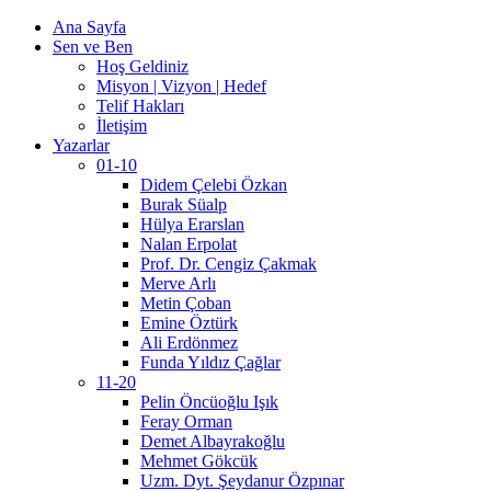
Ana Sayfa
Sen ve Ben
Hoş Geldiniz
Misyon | Vizyon | Hedef
Telif Hakları
İletişim
Yazarlar
01-10
Didem Çelebi Özkan
Burak Süalp
Hülya Erarslan
Nalan Erpolat
Prof. Dr. Cengiz Çakmak
Merve Arlı
Metin Çoban
Emine Öztürk
Ali Erdönmez
Funda Yıldız Çağlar
11-20
Pelin Öncüoğlu Işık
Feray Orman
Demet Albayrakoğlu
Mehmet Gökcük
Uzm. Dyt. Şeydanur Özpınar