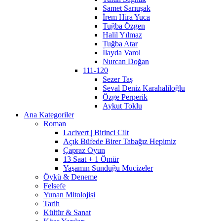
Samet Sarıuşak
İrem Hira Yuca
Tuğba Özgen
Halil Yılmaz
Tuğba Atar
İlayda Varol
Nurcan Doğan
111-120
Sezer Taş
Seval Deniz Karahaliloğlu
Özge Perperik
Aykut Toklu
Ana Kategoriler
Roman
Lacivert | Birinci Cilt
Açık Büfede Birer Tabağız Hepimiz
Çapraz Oyun
13 Saat + 1 Ömür
Yaşamın Sunduğu Mucizeler
Öykü & Deneme
Felsefe
Yunan Mitolojisi
Tarih
Kültür & Sanat