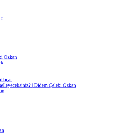
nç
ebi Özkan
rk
ülaçar
gelleyeceksiniz? | Didem Çelebi Özkan
an
n
an