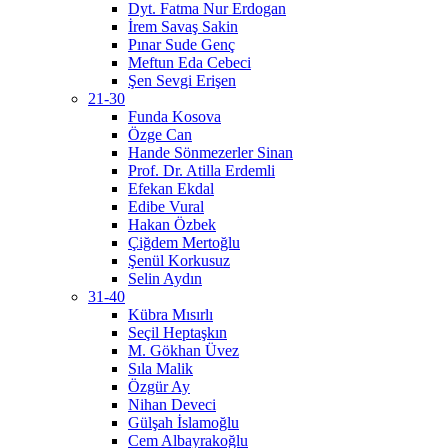
Dyt. Fatma Nur Erdogan
İrem Savaş Sakin
Pınar Sude Genç
Meftun Eda Cebeci
Şen Sevgi Erişen
21-30
Funda Kosova
Özge Can
Hande Sönmezerler Sinan
Prof. Dr. Atilla Erdemli
Efekan Ekdal
Edibe Vural
Hakan Özbek
Çiğdem Mertoğlu
Şenül Korkusuz
Selin Aydın
31-40
Kübra Mısırlı
Seçil Heptaşkın
M. Gökhan Üvez
Sıla Malik
Özgür Ay
Nihan Deveci
Gülşah İslamoğlu
Cem Albayrakoğlu