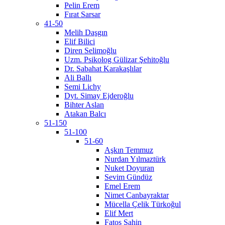
Pelin Erem
Fırat Sarsar
41-50
Melih Daşgın
Elif Bilici
Diren Selimoğlu
Uzm. Psikolog Gülizar Şehitoğlu
Dr. Sabahat Karakaşlılar
Ali Ballı
Semi Lichy
Dyt. Simay Ejderoğlu
Bihter Aslan
Atakan Balcı
51-150
51-100
51-60
Aşkın Temmuz
Nurdan Yılmaztürk
Nuket Doyuran
Sevim Gündüz
Emel Erem
Nimet Canbayraktar
Mücella Çelik Türkoğul
Elif Mert
Fatoş Şahin