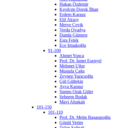
Hakan Özdemir
Kıvılcım Doruk İlhan
Erdem Karauz
Elif Aksoy
Merve Çevik
Verda Ovadya
Damla Gümren
Esra Felek
Ece Irmakoğlu
91-100
Ahmet Yonca
Prof. Dr. İsmet Esenyel
Mehmet Uğur
Mustafa Çağa
Zeynep Yazıcıoğlu
Gül Gültekin
Ayça Karauz
Sumru Orak Güler
Şebnem Budak
Mavi Ahıskalı
101-150
101-110
Prof. Dr. Metin Başaranoğlu
Gönül Verim
Tufan Sağnak