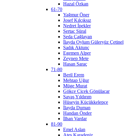
Hazal Özkan
61-70
Yağmur Öner
Josef Kılçıksız
Nedret İpekler
Sertaç Süral
Seda Çağlayan
İlayda Oylum Güleryüz Çetinel
Sadık Aktunç
Egemen Alper
Zeynep Mete
Hasan Saraç
71-80
Beril Erem
Mehtap Uğur
Müge Murat
Gökçe Çiçek Gönülaçar
Savaş Yıldırım
Hüseyin Küçükkelepçe
İlayda Duman
Handan Önder
İlhan Vardar
81-90
Emel Aslan
Ateş Karadeniz