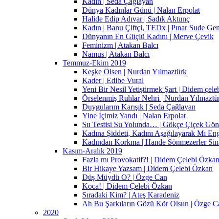
Kadın | Seda Çağlayan
Dünya Kadınlar Günü | Nalan Erpolat
Halide Edip Adıvar | Sadık Aktunç
Kadın | Banu Çiftçi, TEDx | Pınar Sude Ge
Dünyanın En Güçlü Kadını | Merve Çevik
Feminizm | Atakan Balcı
Namus | Atakan Balcı
Temmuz-Ekim 2019
Keşke Ölsen | Nurdan Yılmaztürk
Kader | Edibe Vural
Yeni Bir Nesil Yetiştirmek Şart | Didem çel
Örselenmiş Ruhlar Nehri | Nurdan Yılmaztü
Duygularım Karışık | Seda Çağlayan
Yine İçimiz Yandı | Nalan Erpolat
Su Testisi Su Yolunda… | Gökçe Çiçek Gön
Kadına Şiddeti, Kadını Aşağılayarak Mı En
Kadından Korkma | Hande Sönmezerler Sin
Kasım-Aralık 2019
Fazla mı Provokatif?! | Didem Çelebi Özka
Bir Hikaye Yazsam | Didem Çelebi Özkan
Düş Müydü O? | Özge Can
Koca! | Didem Çelebi Özkan
Sıradaki Kim? | Ateş Karadeniz
Ah Bu Şarkıların Gözü Kör Olsun | Özge C
2020