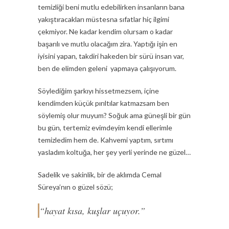
temizliği beni mutlu edebilirken insanların bana
yakıştıracakları müstesna sıfatlar hiç ilgimi
çekmiyor. Ne kadar kendim olursam o kadar
başarılı ve mutlu olacağım zira. Yaptığı işin en
iyisini yapan, takdiri hakeden bir sürü insan var,
ben de elimden geleni yapmaya çalışıyorum.
Söylediğim şarkıyı hissetmezsem, içine
kendimden küçük pırıltılar katmazsam ben
söylemiş olur muyum? Soğuk ama güneşli bir gün
bu gün, tertemiz evimdeyim kendi ellerimle
temizledim hem de. Kahvemi yaptım, sırtımı
yasladım koltuğa, her şey yerli yerinde ne güzel…
Sadelik ve sakinlik, bir de aklımda Cemal
Süreya’nın o güzel sözü;
“hayat kısa, kuşlar uçuyor.”