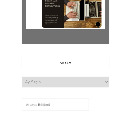
ARŞIV
Arşiv