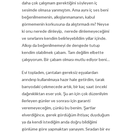
daha çok çalışmam gerektiğini söyleyen iç
sesimde olmasa yanmıştım. Ama aynı iç ses beni
beğenilmemenin, alkışlanmamanın, kabul
görmemenin korkusuna da alıştırmadı mı? Neyse
ki onu nerede dinleyip, nerede dinlemeyeceğimi
ve sınırlarını kendim belirleyebildim yıllar içinde.
Alkışı da beğenilmemeyi de dengede tutup
kendim olabilmek çabam. Tam değilim elbette
çalışıyorum. Bir çabam olması mutlu ediyor beni…
Evi topladım, çantaları gereksiz eşyalardan
arındırıp kullanılmaya hazır hale getirdim, tarak
banyodaki çekmecede artık, bir kaç saat önceki
dağınıklıktan eser yok. Şu an için çok düzenliyim
ilerleyen günler ve sonrası için garanti
veremeyeceğim, çünkü bu benim. Şartlar
elverdiğince, gerek gördüğüm ihtiyaç duyduğum
ya da kendi istediğim anda doğru bildiğimi
gönlüme göre yapmaktan yanayım. Sıradan bir ev