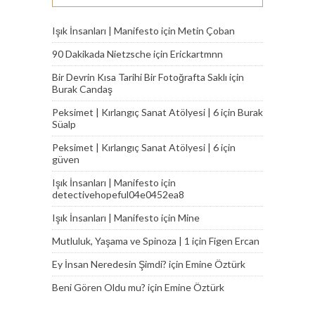
Işık İnsanları | Manifesto
için
Metin Çoban
90 Dakikada Nietzsche
için
Erickartmnn
Bir Devrin Kısa Tarihi Bir Fotoğrafta Saklı
için
Burak Candaş
Peksimet | Kırlangıç Sanat Atölyesi | 6
için
Burak
Süalp
Peksimet | Kırlangıç Sanat Atölyesi | 6
için
güven
Işık İnsanları | Manifesto
için
detectivehopeful04e0452ea8
Işık İnsanları | Manifesto
için
Mine
Mutluluk, Yaşama ve Spinoza | 1
için
Figen Ercan
Ey İnsan Neredesin Şimdi?
için
Emine Öztürk
Beni Gören Oldu mu?
için
Emine Öztürk