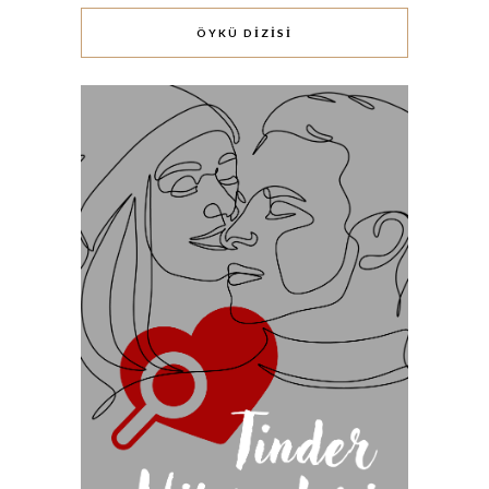
ÖYKÜ DİZİSİ