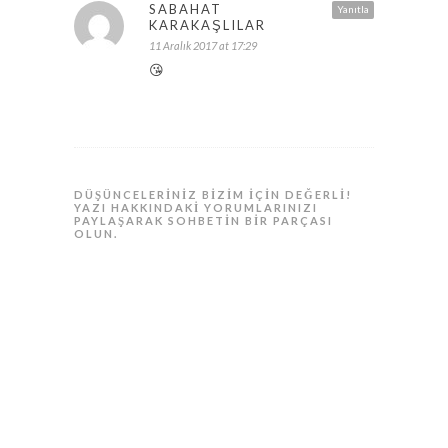
SABAHAT
Yanıtla
KARAKAŞLILAR
11 Aralık 2017 at 17:29
😘
DÜŞÜNCELERINIZ BIZIM IÇIN DEĞERLI!
YAZI HAKKINDAKI YORUMLARINIZI
PAYLAŞARAK SOHBETIN BIR PARÇASI
OLUN.