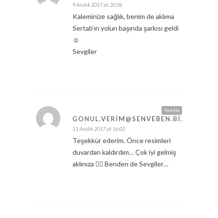
9 Aralık 2017 at 20:36
Kaleminize sağlık, benim de aklıma
Sertab’ın yolun başında şarkısı geldi
☺️
Sevgiler
Yanıtla
GONUL.VERIM@SENVEBEN.BIZ.TR
11 Aralık 2017 at 16:02
Teşekkür ederim. Önce resimleri
duvardan kaldırdım… Çok iyi gelmiş
aklınıza 👍🏼 Benden de Sevgiler…