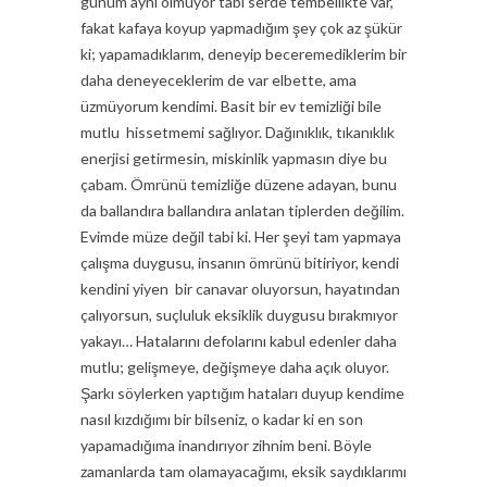
günüm aynı olmuyor tabi serde tembellikte var,
fakat kafaya koyup yapmadığım şey çok az şükür
ki; yapamadıklarım, deneyip beceremediklerim bir
daha deneyeceklerim de var elbette, ama
üzmüyorum kendimi. Basit bir ev temizliği bile
mutlu hissetmemi sağlıyor. Dağınıklık, tıkanıklık
enerjisi getirmesin, miskinlik yapmasın diye bu
çabam. Ömrünü temizliğe düzene adayan, bunu
da ballandıra ballandıra anlatan tiplerden değilim.
Evimde müze değil tabi ki. Her şeyi tam yapmaya
çalışma duygusu, insanın ömrünü bitiriyor, kendi
kendini yiyen bir canavar oluyorsun, hayatından
çalıyorsun, suçluluk eksiklik duygusu bırakmıyor
yakayı… Hatalarını defolarını kabul edenler daha
mutlu; gelişmeye, değişmeye daha açık oluyor.
Şarkı söylerken yaptığım hataları duyup kendime
nasıl kızdığımı bir bilseniz, o kadar ki en son
yapamadığıma inandırıyor zihnim beni. Böyle
zamanlarda tam olamayacağımı, eksik saydıklarımı