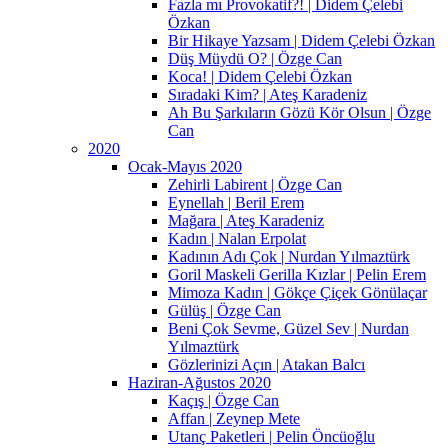
Fazla mı Provokatif?! | Didem Çelebi
Özkan
Bir Hikaye Yazsam | Didem Çelebi Özkan
Düş Müydü O? | Özge Can
Koca! | Didem Çelebi Özkan
Sıradaki Kim? | Ateş Karadeniz
Ah Bu Şarkıların Gözü Kör Olsun | Özge
Can
2020
Ocak-Mayıs 2020
Zehirli Labirent | Özge Can
Eynellah | Beril Erem
Mağara | Ateş Karadeniz
Kadın | Nalan Erpolat
Kadının Adı Çok | Nurdan Yılmaztürk
Goril Maskeli Gerilla Kızlar | Pelin Erem
Mimoza Kadın | Gökçe Çiçek Gönülaçar
Gülüş | Özge Can
Beni Çok Sevme, Güzel Sev | Nurdan
Yılmaztürk
Gözlerinizi Açın | Atakan Balcı
Haziran-Ağustos 2020
Kaçış | Özge Can
Affan | Zeynep Mete
Utanç Paketleri | Pelin Öncüoğlu