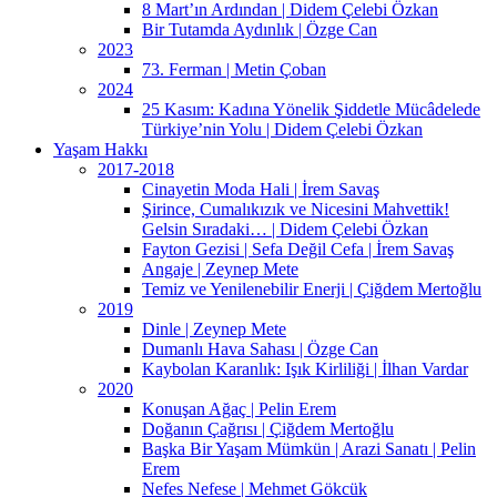
8 Mart’ın Ardından | Didem Çelebi Özkan
Bir Tutamda Aydınlık | Özge Can
2023
73. Ferman | Metin Çoban
2024
25 Kasım: Kadına Yönelik Şiddetle Mücâdelede
Türkiye’nin Yolu | Didem Çelebi Özkan
Yaşam Hakkı
2017-2018
Cinayetin Moda Hali | İrem Savaş
Şirince, Cumalıkızık ve Nicesini Mahvettik!
Gelsin Sıradaki… | Didem Çelebi Özkan
Fayton Gezisi | Sefa Değil Cefa | İrem Savaş
Angaje | Zeynep Mete
Temiz ve Yenilenebilir Enerji | Çiğdem Mertoğlu
2019
Dinle | Zeynep Mete
Dumanlı Hava Sahası | Özge Can
Kaybolan Karanlık: Işık Kirliliği | İlhan Vardar
2020
Konuşan Ağaç | Pelin Erem
Doğanın Çağrısı | Çiğdem Mertoğlu
Başka Bir Yaşam Mümkün | Arazi Sanatı | Pelin
Erem
Nefes Nefese | Mehmet Gökcük