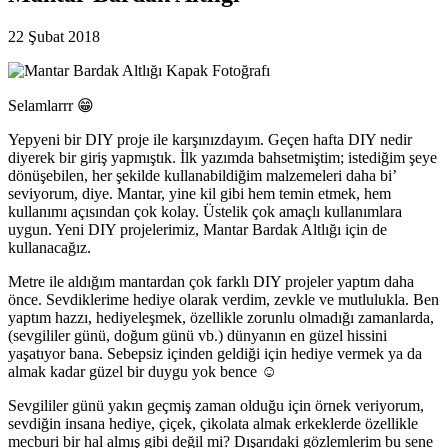
22 Şubat 2018
Selamlarrr 😁
Yepyeni bir DIY proje ile karşınızdayım. Geçen hafta DIY nedir
diyerek bir giriş yapmıştık. İlk yazımda bahsetmiştim; istediğim şeye
dönüşebilen, her şekilde kullanabildiğim malzemeleri daha bi’
seviyorum, diye. Mantar, yine kil gibi hem temin etmek, hem
kullanımı açısından çok kolay. Üstelik çok amaçlı kullanımlara
uygun. Yeni DIY projelerimiz, Mantar Bardak Altlığı için de
kullanacağız.
Metre ile aldığım mantardan çok farklı DIY projeler yaptım daha
önce. Sevdiklerime hediye olarak verdim, zevkle ve mutlulukla. Ben
yaptım hazzı, hediyeleşmek, özellikle zorunlu olmadığı zamanlarda,
(sevgililer günü, doğum günü vb.) dünyanın en güzel hissini
yaşatıyor bana. Sebepsiz içinden geldiği için hediye vermek ya da
almak kadar güzel bir duygu yok bence ☺
Sevgililer günü yakın geçmiş zaman olduğu için örnek veriyorum,
sevdiğin insana hediye, çiçek, çikolata almak erkeklerde özellikle
mecburi bir hal almış gibi değil mi? Dışarıdaki gözlemlerim bu sene