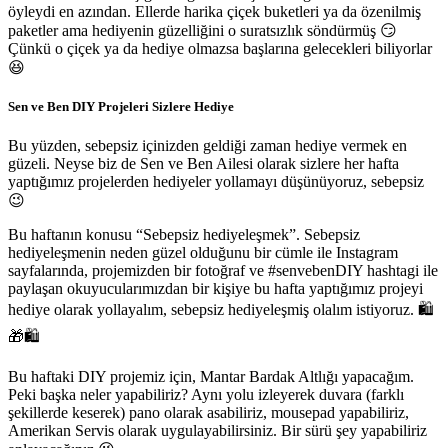
öyleydi en azından. Ellerde harika çiçek buketleri ya da özenilmiş
paketler ama hediyenin güzelliğini o suratsızlık söndürmüş 😏
Çünkü o çiçek ya da hediye olmazsa başlarına gelecekleri biliyorlar
😆
Sen ve Ben DIY Projeleri Sizlere Hediye
Bu yüzden, sebepsiz içinizden geldiği zaman hediye vermek en
güzeli. Neyse biz de Sen ve Ben Ailesi olarak sizlere her hafta
yaptığımız projelerden hediyeler yollamayı düşünüyoruz, sebepsiz
😉
Bu haftanın konusu “Sebepsiz hediyeleşmek”. Sebepsiz
hediyeleşmenin neden güzel olduğunu bir cümle ile Instagram
sayfalarında, projemizden bir fotoğraf ve #senvebenDIY hashtagi ile
paylaşan okuyucularımızdan bir kişiye bu hafta yaptığımız projeyi
hediye olarak yollayalım, sebepsiz hediyeleşmiş olalım istiyoruz. 🛍
🎁🛍
Bu haftaki DIY projemiz için, Mantar Bardak Altlığı yapacağım.
Peki başka neler yapabiliriz? Aynı yolu izleyerek duvara (farklı
şekillerde keserek) pano olarak asabiliriz, mousepad yapabiliriz,
Amerikan Servis olarak uygulayabilirsiniz. Bir sürü şey yapabiliriz