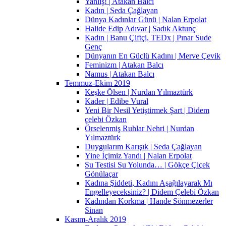
Yanlış! | Atakan Balcı
Kadın | Seda Çağlayan
Dünya Kadınlar Günü | Nalan Erpolat
Halide Edip Adıvar | Sadık Aktunç
Kadın | Banu Çiftçi, TEDx | Pınar Sude
Genç
Dünyanın En Güçlü Kadını | Merve Çevik
Feminizm | Atakan Balcı
Namus | Atakan Balcı
Temmuz-Ekim 2019
Keşke Ölsen | Nurdan Yılmaztürk
Kader | Edibe Vural
Yeni Bir Nesil Yetiştirmek Şart | Didem
çelebi Özkan
Örselenmiş Ruhlar Nehri | Nurdan
Yılmaztürk
Duygularım Karışık | Seda Çağlayan
Yine İçimiz Yandı | Nalan Erpolat
Su Testisi Su Yolunda… | Gökçe Çiçek
Gönülaçar
Kadına Şiddeti, Kadını Aşağılayarak Mı
Engelleyeceksiniz? | Didem Çelebi Özkan
Kadından Korkma | Hande Sönmezerler
Sinan
Kasım-Aralık 2019