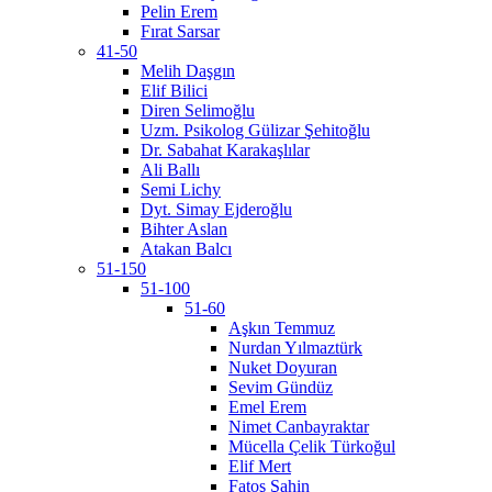
Pelin Erem
Fırat Sarsar
41-50
Melih Daşgın
Elif Bilici
Diren Selimoğlu
Uzm. Psikolog Gülizar Şehitoğlu
Dr. Sabahat Karakaşlılar
Ali Ballı
Semi Lichy
Dyt. Simay Ejderoğlu
Bihter Aslan
Atakan Balcı
51-150
51-100
51-60
Aşkın Temmuz
Nurdan Yılmaztürk
Nuket Doyuran
Sevim Gündüz
Emel Erem
Nimet Canbayraktar
Mücella Çelik Türkoğul
Elif Mert
Fatoş Şahin