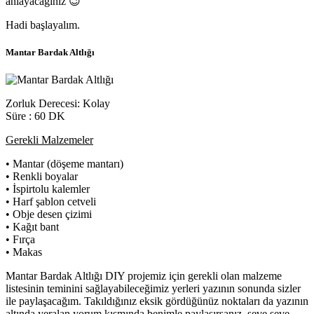
anlayacağınız 😉
Hadi başlayalım.
Mantar Bardak Altlığı
Zorluk Derecesi: Kolay
Süre : 60 DK
Gerekli Malzemeler
• Mantar (döşeme mantarı)
• Renkli boyalar
• İspirtolu kalemler
• Harf şablon cetveli
• Obje desen çizimi
• Kağıt bant
• Fırça
• Makas
Mantar Bardak Altlığı DIY projemiz için gerekli olan malzeme
listesinin teminini sağlayabileceğimiz yerleri yazının sonunda sizler
ile paylaşacağım. Takıldığınız eksik gördüğünüz noktaları da yazının
altında yeralan yorum kısmında benimle paylaşırsanız, seve seve