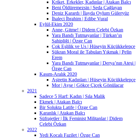
Kriket, Erkekler, Kadınlar | Atakan Balcı
Beni Öldüremezsin | Seda Çağlayan
Deniz Karardı | İlayda Oylum Güleryüz
İhaleci İbrahim | Edibe Vural
Eylül-Ekim 2020
Anne, Gitme! | Didem Çelebi Özkan
Yara Bandı Tutmayanlar | Türkan’ın
Sahipliği | Özge Can
Çok Eşlilik ve Us | Hüseyin Küçükkelepçe
Şükran Moral ile Tabuları Yıkmak | Pelin
Erem
Yara Bandı Tutmayanlar | Derya’nın Ateşi |
Özge Can
Kasım-Aralık 2020
Aşiretin Kadınları | Hüseyin Küçükkelepçe
Mor | Ayşe | Gökçe Çiçek Gönülaçar
2021
Sadece 5 Harf: Kadın | Sıla Malik
Ekmek | Atakan Balcı
Bir Solukta Latife | Özge Can
Karanlık | Atakan Balcı
Süfrajetler | İlk Feminist Militanlar | Didem
Çelebi Özkan
2022
Yedi Kocalı Fazilet | Özge Can