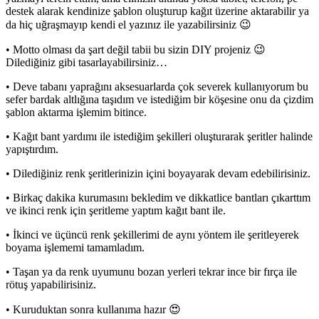
destek alarak kendinize şablon oluşturup kağıt üzerine aktarabilir ya
da hiç uğraşmayıp kendi el yazınız ile yazabilirsiniz 😉
• Motto olması da şart değil tabii bu sizin DIY projeniz 😉
Dilediğiniz gibi tasarlayabilirsiniz…
• Deve tabanı yaprağını aksesuarlarda çok severek kullanıyorum bu
sefer bardak altlığına taşıdım ve istediğim bir köşesine onu da çizdim
şablon aktarma işlemim bitince.
• Kağıt bant yardımı ile istediğim şekilleri oluşturarak şeritler halinde
yapıştırdım.
• Dilediğiniz renk şeritlerinizin içini boyayarak devam edebilirisiniz.
• Birkaç dakika kurumasını bekledim ve dikkatlice bantları çıkarttım
ve ikinci renk için şeritleme yaptım kağıt bant ile.
• İkinci ve üçüncü renk şekillerimi de aynı yöntem ile şeritleyerek
boyama işlememi tamamladım.
• Taşan ya da renk uyumunu bozan yerleri tekrar ince bir fırça ile
rötuş yapabilirisiniz.
• Kuruduktan sonra kullanıma hazır 😍