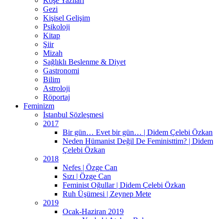
Köşe Yazıları
Gezi
Kişisel Gelişim
Psikoloji
Kitap
Şiir
Mizah
Sağlıklı Beslenme & Diyet
Gastronomi
Bilim
Astroloji
Röportaj
Feminizm
İstanbul Sözleşmesi
2017
Bir gün… Evet bir gün… | Didem Çelebi Özkan
Neden Hümanist Değil De Feministtim? | Didem
Çelebi Özkan
2018
Nefes | Özge Can
Sızı | Özge Can
Feminist Oğullar | Didem Çelebi Özkan
Ruh Üşümesi | Zeynep Mete
2019
Ocak-Haziran 2019