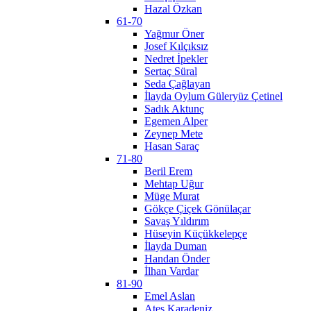
Hazal Özkan
61-70
Yağmur Öner
Josef Kılçıksız
Nedret İpekler
Sertaç Süral
Seda Çağlayan
İlayda Oylum Güleryüz Çetinel
Sadık Aktunç
Egemen Alper
Zeynep Mete
Hasan Saraç
71-80
Beril Erem
Mehtap Uğur
Müge Murat
Gökçe Çiçek Gönülaçar
Savaş Yıldırım
Hüseyin Küçükkelepçe
İlayda Duman
Handan Önder
İlhan Vardar
81-90
Emel Aslan
Ateş Karadeniz