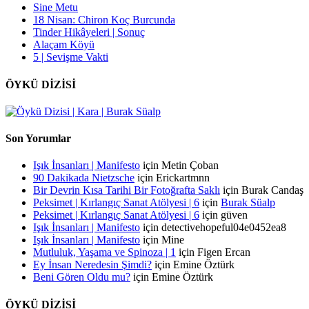
Sine Metu
18 Nisan: Chiron Koç Burcunda
Tinder Hikâyeleri | Sonuç
Alaçam Köyü
5 | Sevişme Vakti
ÖYKÜ DİZİSİ
Son Yorumlar
Işık İnsanları | Manifesto
için
Metin Çoban
90 Dakikada Nietzsche
için
Erickartmnn
Bir Devrin Kısa Tarihi Bir Fotoğrafta Saklı
için
Burak Candaş
Peksimet | Kırlangıç Sanat Atölyesi | 6
için
Burak Süalp
Peksimet | Kırlangıç Sanat Atölyesi | 6
için
güven
Işık İnsanları | Manifesto
için
detectivehopeful04e0452ea8
Işık İnsanları | Manifesto
için
Mine
Mutluluk, Yaşama ve Spinoza | 1
için
Figen Ercan
Ey İnsan Neredesin Şimdi?
için
Emine Öztürk
Beni Gören Oldu mu?
için
Emine Öztürk
ÖYKÜ DİZİSİ