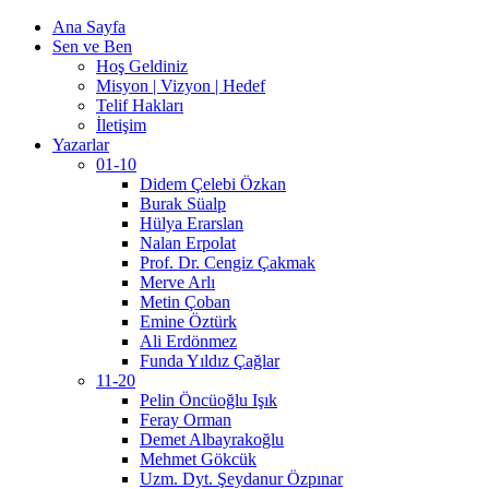
Ana Sayfa
Sen ve Ben
Hoş Geldiniz
Misyon | Vizyon | Hedef
Telif Hakları
İletişim
Yazarlar
01-10
Didem Çelebi Özkan
Burak Süalp
Hülya Erarslan
Nalan Erpolat
Prof. Dr. Cengiz Çakmak
Merve Arlı
Metin Çoban
Emine Öztürk
Ali Erdönmez
Funda Yıldız Çağlar
11-20
Pelin Öncüoğlu Işık
Feray Orman
Demet Albayrakoğlu
Mehmet Gökcük
Uzm. Dyt. Şeydanur Özpınar