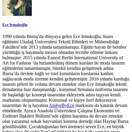
Ece Irmakoğlu
1990 yılında Bursa’da dünyaya gelen Ece Irmakoğlu, lisans
eğitimini Uludağ Üniversitesi Tekstil Bilimleri ve Mühendisliği
Fakültesi’nde 2013 yılında tamamlamıştır. Eğitim hayatı ile beraber
yürüttüğü iş hayatında mezun olmadan tecrübe edinme imkanı
bulmuştur. 2015 yılında Esmod Berlin International University of
Art for Fashion ’da hızlandırılmış dönem kursları ile moda tasarım
eğitimlerini tamamlamıştır. Sürekli kendini geliştirmek adına
Bursa’da devlete bağlı ve özel kurumların kurslarına katılım
sağlayarak moda üzerine kendini geliştirmiştir. 2016 yılında kurduğu
tasarım şirketi ile yoluna devam etmekte olan Ece Irmakoğlu tekstil
firmalarına fuar danışmanlığı , kurumsal firmalara üniforma tasarımı
ile başladığı işe konsept tasarımlar ekleyerek adını taşıyan kendi
markasını oluşturmuştur. Kurumsal ve kişiye özel dekorasyon
tasarımları ile iş hayatına
AtolyeByEce
markasını da katarak devam
etmektedir. Ayrıca Anadolu Üniversitesi Çalışma Ekonomisi ve
Endüstri İlişkileri Bölümü’nde eğitim hayatına da devam etmekte
olan yazarımız sokak hayvanları koruma derneği olan Haytap Bursa
gönüllüsüdür. Çocukluğundan beri üretmeyi seven Ece, en büyük
hobisi olan “Kendin Yap” etkinlikleri ile her hafta yeni bir proje