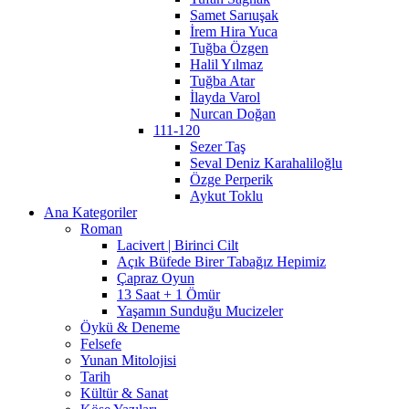
Samet Sarıuşak
İrem Hira Yuca
Tuğba Özgen
Halil Yılmaz
Tuğba Atar
İlayda Varol
Nurcan Doğan
111-120
Sezer Taş
Seval Deniz Karahaliloğlu
Özge Perperik
Aykut Toklu
Ana Kategoriler
Roman
Lacivert | Birinci Cilt
Açık Büfede Birer Tabağız Hepimiz
Çapraz Oyun
13 Saat + 1 Ömür
Yaşamın Sunduğu Mucizeler
Öykü & Deneme
Felsefe
Yunan Mitolojisi
Tarih
Kültür & Sanat