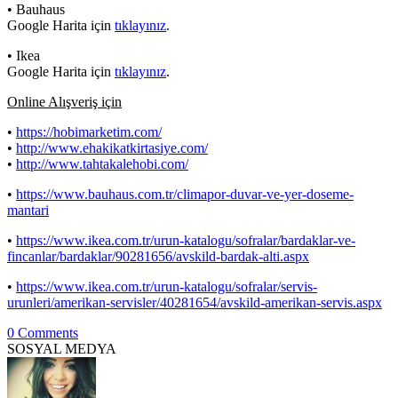
• Bauhaus
Google Harita için
tıklayınız
.
• Ikea
Google Harita için
tıklayınız
.
Online Alışveriş için
•
https://hobimarketim.com/
•
http://www.ehakikatkirtasiye.com/
•
http://www.tahtakalehobi.com/
•
https://www.bauhaus.com.tr/climapor-duvar-ve-yer-doseme-
mantari
•
https://www.ikea.com.tr/urun-katalogu/sofralar/bardaklar-ve-
fincanlar/bardaklar/90281656/avskild-bardak-alti.aspx
•
https://www.ikea.com.tr/urun-katalogu/sofralar/servis-
urunleri/amerikan-servisler/40281654/avskild-amerikan-servis.aspx
0 Comments
SOSYAL MEDYA