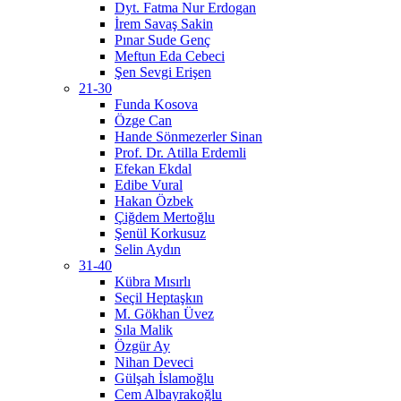
Dyt. Fatma Nur Erdogan
İrem Savaş Sakin
Pınar Sude Genç
Meftun Eda Cebeci
Şen Sevgi Erişen
21-30
Funda Kosova
Özge Can
Hande Sönmezerler Sinan
Prof. Dr. Atilla Erdemli
Efekan Ekdal
Edibe Vural
Hakan Özbek
Çiğdem Mertoğlu
Şenül Korkusuz
Selin Aydın
31-40
Kübra Mısırlı
Seçil Heptaşkın
M. Gökhan Üvez
Sıla Malik
Özgür Ay
Nihan Deveci
Gülşah İslamoğlu
Cem Albayrakoğlu