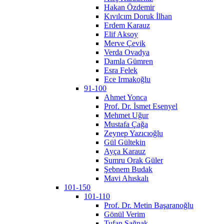
Hakan Özdemir
Kıvılcım Doruk İlhan
Erdem Karauz
Elif Aksoy
Merve Çevik
Verda Ovadya
Damla Gümren
Esra Felek
Ece Irmakoğlu
91-100
Ahmet Yonca
Prof. Dr. İsmet Esenyel
Mehmet Uğur
Mustafa Çağa
Zeynep Yazıcıoğlu
Gül Gültekin
Ayça Karauz
Sumru Orak Güler
Şebnem Budak
Mavi Ahıskalı
101-150
101-110
Prof. Dr. Metin Başaranoğlu
Gönül Verim
Tufan Sağnak