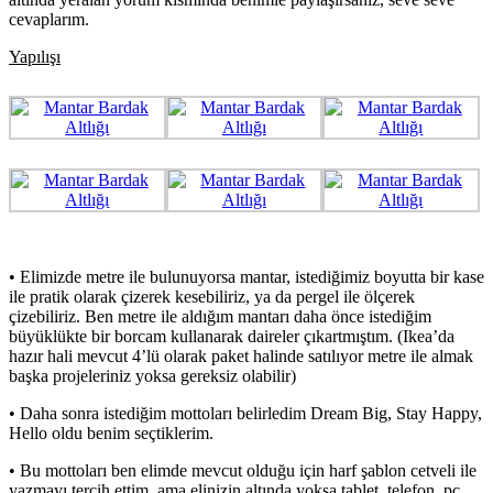
cevaplarım.
Yapılışı
• Elimizde metre ile bulunuyorsa mantar, istediğimiz boyutta bir kase
ile pratik olarak çizerek kesebiliriz, ya da pergel ile ölçerek
çizebiliriz. Ben metre ile aldığım mantarı daha önce istediğim
büyüklükte bir borcam kullanarak daireler çıkartmıştım. (Ikea’da
hazır hali mevcut 4’lü olarak paket halinde satılıyor metre ile almak
başka projeleriniz yoksa gereksiz olabilir)
• Daha sonra istediğim mottoları belirledim Dream Big, Stay Happy,
Hello oldu benim seçtiklerim.
• Bu mottoları ben elimde mevcut olduğu için harf şablon cetveli ile
yazmayı tercih ettim, ama elinizin altında yoksa tablet, telefon, pc