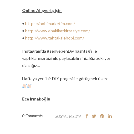
Online Alışveriş için
•
https://hobimarketim.com/
•
http://www.ehakikatkirtasiye.com/
•
http://www.tahtakalehobi.com/
Instagram’da #senvebenDiy hashtag‘i ile
yaptıklarınızı bizimle paylaşabilirsiniz. Biz bekliyor
olacağız…
Haftaya yeni bir DIY projesi ile görüşmek üzere
Ece Irmakoğlu
0 Comments
SOSYAL MEDYA