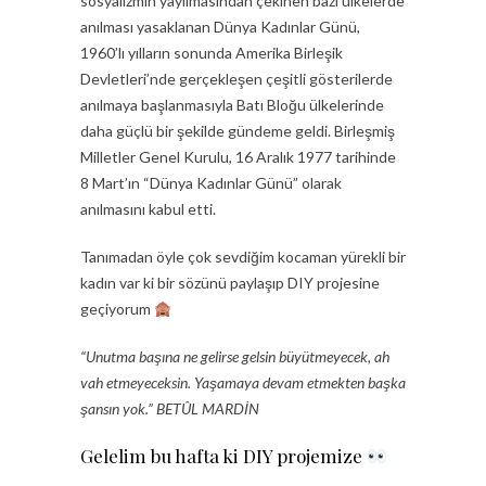
sosyalizmin yayılmasından çekinen bazı ülkelerde
anılması yasaklanan Dünya Kadınlar Günü,
1960’lı yılların sonunda Amerika Birleşik
Devletleri’nde gerçekleşen çeşitli gösterilerde
anılmaya başlanmasıyla Batı Bloğu ülkelerinde
daha güçlü bir şekilde gündeme geldi. Birleşmiş
Milletler Genel Kurulu, 16 Aralık 1977 tarihinde
8 Mart’ın “Dünya Kadınlar Günü” olarak
anılmasını kabul etti.
Tanımadan öyle çok sevdiğim kocaman yürekli bir
kadın var ki bir sözünü paylaşıp DIY projesine
geçiyorum
“Unutma başına ne gelirse gelsin büyütmeyecek, ah
vah etmeyeceksin. Yaşamaya devam etmekten başka
şansın yok.” BETÛL MARDİN
Gelelim bu hafta ki DIY projemize