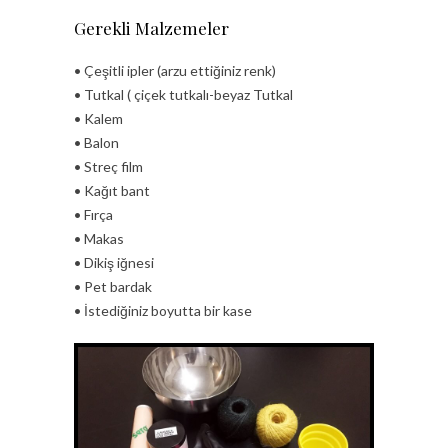
Gerekli Malzemeler
• Çeşitli ipler (arzu ettiğiniz renk)
• Tutkal ( çiçek tutkalı-beyaz Tutkal
• Kalem
• Balon
• Streç film
• Kağıt bant
• Fırça
• Makas
• Dikiş iğnesi
• Pet bardak
• İstediğiniz boyutta bir kase