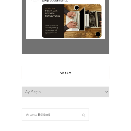
ARŞIV
Arşiv