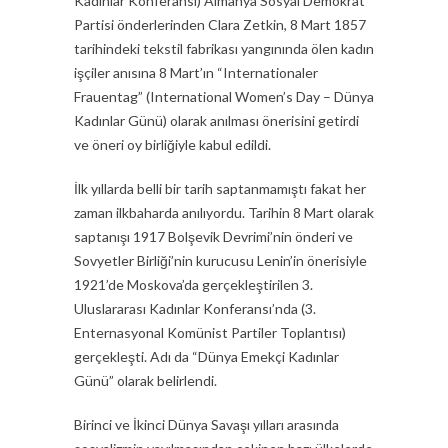
Kadınlar Konferansı) Almanya Sosyal Demokrat
Partisi önderlerinden Clara Zetkin, 8 Mart 1857
tarihindeki tekstil fabrikası yangınında ölen kadın
işçiler anısına 8 Mart’ın “Internationaler
Frauentag” (International Women’s Day – Dünya
Kadınlar Günü) olarak anılması önerisini getirdi
ve öneri oy birliğiyle kabul edildi.
İlk yıllarda belli bir tarih saptanmamıştı fakat her
zaman ilkbaharda anılıyordu. Tarihin 8 Mart olarak
saptanışı 1917 Bolşevik Devrimi’nin önderi ve
Sovyetler Birliği’nin kurucusu Lenin’in önerisiyle
1921’de Moskova’da gerçekleştirilen 3.
Uluslararası Kadınlar Konferansı’nda (3.
Enternasyonal Komünist Partiler Toplantısı)
gerçekleşti. Adı da “Dünya Emekçi Kadınlar
Günü” olarak belirlendi.
Birinci ve İkinci Dünya Savaşı yılları arasında