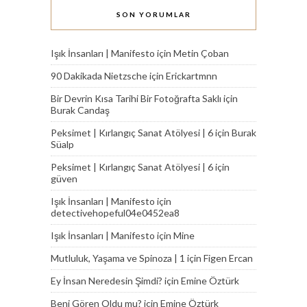
SON YORUMLAR
Işık İnsanları | Manifesto
için
Metin Çoban
90 Dakikada Nietzsche
için
Erickartmnn
Bir Devrin Kısa Tarihi Bir Fotoğrafta Saklı
için
Burak Candaş
Peksimet | Kırlangıç Sanat Atölyesi | 6
için
Burak
Süalp
Peksimet | Kırlangıç Sanat Atölyesi | 6
için
güven
Işık İnsanları | Manifesto
için
detectivehopeful04e0452ea8
Işık İnsanları | Manifesto
için
Mine
Mutluluk, Yaşama ve Spinoza | 1
için
Figen Ercan
Ey İnsan Neredesin Şimdi?
için
Emine Öztürk
Beni Gören Oldu mu?
için
Emine Öztürk