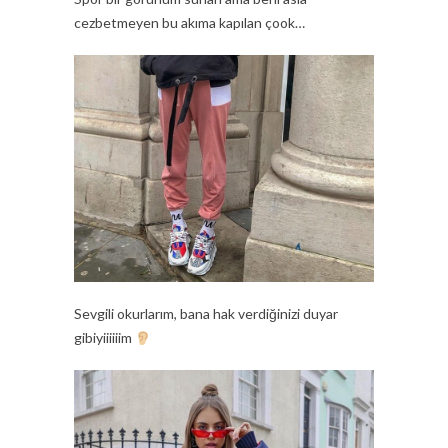
cezbetmeyen bu akıma kapılan çook…
Sevgili okurlarım, bana hak verdiğinizi duyar
gibiyiiiiiim