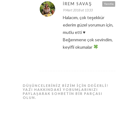
İREM SAVAŞ
Yanıtla
9 Mart 2018 at 13:33
Halacım, çok teşekkür
ederim güzel yorumun için,
mutlu etti ♥️
Beğenmene çok sevindim,
keyifli okumalar
DÜŞÜNCELERINIZ BIZIM IÇIN DEĞERLI!
YAZI HAKKINDAKI YORUMLARINIZI
PAYLAŞARAK SOHBETIN BIR PARÇASI
OLUN.