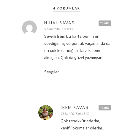
4 YORUMLAR
NIHAL SAVAŞ
Yanıtla
9 Mart 2018 at 08:15
Sevgili İrem bu hafta benim en
sevdiğim, iş ve günlük yaşamımda da
en çok kullandığım, tarzı kaleme
almışsın. Çok da güzel yazmışsın.
Sevgiler…
İREM SAVAŞ
Yanıtla
9 Mart 2018 at 13:32
Çok teşekkür ederim,
keyifli okumalar dilerim.