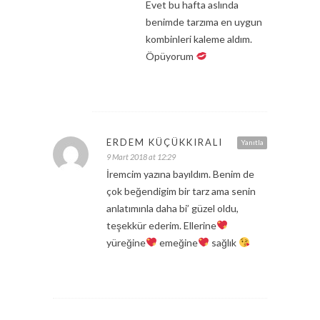
Evet bu hafta aslında
benimde tarzıma en uygun
kombinleri kaleme aldım.
Öpüyorum
ERDEM KÜÇÜKKIRALI
Yanıtla
9 Mart 2018 at 12:29
İremcim yazına bayıldım. Benim de
çok beğendigim bir tarz ama senin
anlatımınla daha bi’ güzel oldu,
teşekkür ederim. Ellerine
yüreğine
emeğine
sağlık