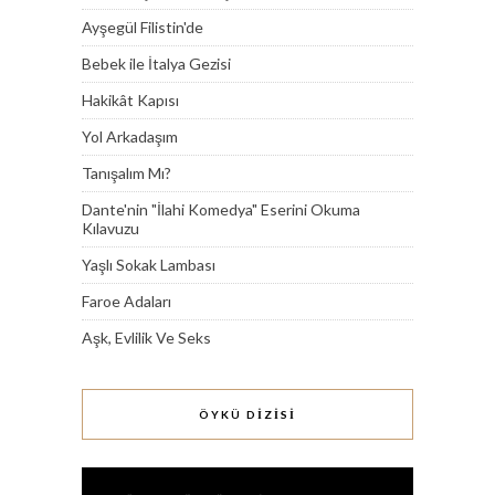
Ayşegül Filistin'de
Bebek ile İtalya Gezisi
Hakikât Kapısı
Yol Arkadaşım
Tanışalım Mı?
Dante'nin "İlahi Komedya" Eserini Okuma
Kılavuzu
Yaşlı Sokak Lambası
Faroe Adaları
Aşk, Evlilik Ve Seks
ÖYKÜ DİZİSİ