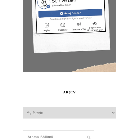
ARŞIV
Arşiv