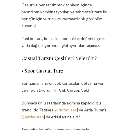
Cesur ve benzersiz renk tonlarını içinde
barındıran kombinasyonları ve zahmetsiz tarzı ile
her gün için vurucu ve karizmatik bir görünüm
sunar
Tabi bu tarz, kesinlikle boncuklar, değerli taşlar,
yada dağınık görünüm gibi ayrıntılar taşımaz.
Casual Tarzın Çeşitleri Nelerdir?
• Spor Casual Tarz
Son zamanların en çok konuşulan detayına yer
vermek istiyorum
Çek Çorabı, Çek!
Dünyaca ünlü starlarında akımına kapıldığı bu
trend İdo Tatlıses
@idotatlises
] ve Arda Turan’ı
[
@ardaturan
] da etkisi altına aldı!
Spor bir görünüm sunan ama beni asla