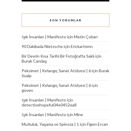
SON YORUMLAR
Işık İnsanları | Manifesto
için
Metin Çoban
90 Dakikada Nietzsche
için
Erickartmnn
Bir Devrin Kısa Tarihi Bir Fotoğrafta Saklı
için
Burak Candaş
Peksimet | Kırlangıç Sanat Atölyesi | 6
için
Burak
Süalp
Peksimet | Kırlangıç Sanat Atölyesi | 6
için
güven
Işık İnsanları | Manifesto
için
detectivehopeful04e0452ea8
Işık İnsanları | Manifesto
için
Mine
Mutluluk, Yaşama ve Spinoza | 1
için
Figen Ercan