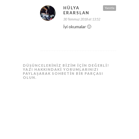
HÜLYA
Yanıtla
ERARSLAN
30 Temmuz 2018 at 13:52
İyi okumalar 🙂
DÜŞÜNCELERINIZ BIZIM IÇIN DEĞERLI!
YAZI HAKKINDAKI YORUMLARINIZI
PAYLAŞARAK SOHBETIN BIR PARÇASI
OLUN.