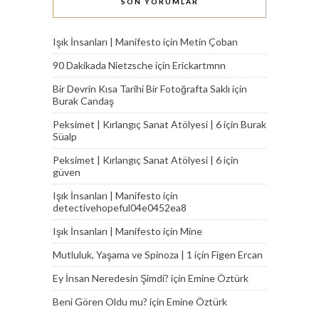
SON YORUMLAR
Işık İnsanları | Manifesto
için
Metin Çoban
90 Dakikada Nietzsche
için
Erickartmnn
Bir Devrin Kısa Tarihi Bir Fotoğrafta Saklı
için
Burak Candaş
Peksimet | Kırlangıç Sanat Atölyesi | 6
için
Burak
Süalp
Peksimet | Kırlangıç Sanat Atölyesi | 6
için
güven
Işık İnsanları | Manifesto
için
detectivehopeful04e0452ea8
Işık İnsanları | Manifesto
için
Mine
Mutluluk, Yaşama ve Spinoza | 1
için
Figen Ercan
Ey İnsan Neredesin Şimdi?
için
Emine Öztürk
Beni Gören Oldu mu?
için
Emine Öztürk