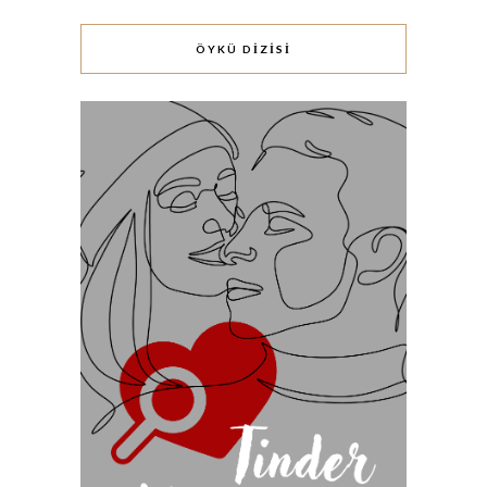
ÖYKÜ DİZİSİ