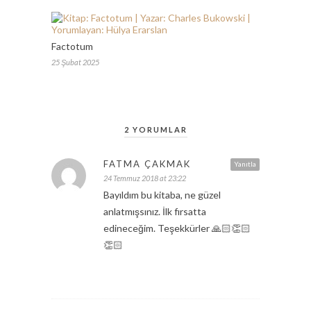
Factotum
25 Şubat 2025
2 YORUMLAR
FATMA ÇAKMAK
Yanıtla
24 Temmuz 2018 at 23:22
Bayıldım bu kitaba, ne güzel
anlatmışsınız. İlk fırsatta
edineceğim. Teşekkürler 🙏🏻👏🏻
👏🏻