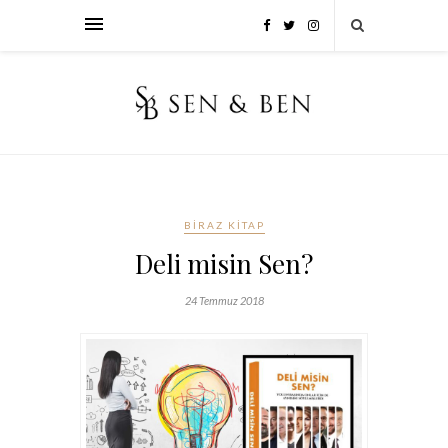
BIRAZ KITAP
Deli misin Sen?
24 Temmuz 2018