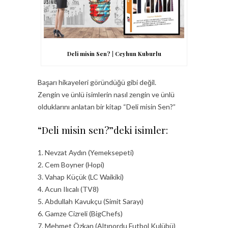
Deli misin Sen? | Ceyhun Kuburlu
Başarı hikayeleri göründüğü gibi değil.
Zengin ve ünlü isimlerin nasıl zengin ve ünlü
olduklarını anlatan bir kitap “Deli misin Sen?”
“Deli misin sen?”deki isimler:
1. Nevzat Aydın (Yemeksepeti)
2. Cem Boyner (Hopi)
3. Vahap Küçük (LC Waikiki)
4. Acun Ilıcalı (TV8)
5. Abdullah Kavukçu (Simit Sarayı)
6. Gamze Cizreli (BigChefs)
7. Mehmet Özkan (Altınordu Futbol Kulübü)