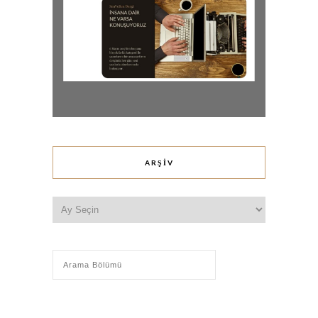
ARŞIV
Arşiv