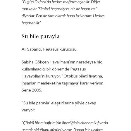
“Bugün Oxford’da herkes mağaza açabilir. Diğer
markalar ‘Simitçi başardıysa, biz de başarırız.’
diyorlar. Ben de tam olarak bunu istiyorum: Herkes
başarabilir.”
Su bile parayla
Ali Sabancı, Pegasus kurucusu.
Sabiha Gökçen Havalimanı’nın neredeyse hiç
kullanılmadığı bir dönemde Pegasus
Havayolları’nı kuruyor. “Otobüs bileti fiyatına,
insanları memleketine taşımaya” karar veriyor.
Sene 2005.
“Su bile parayla” eleştirilerine şöyle cevap
veriyor:
“Çünkü biz misafirimizin önceliğinin ekonomik fiyatla
uçmak olduğunu düşünüyoruz. Bunun için uçakta