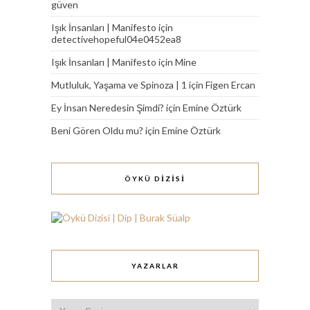
güven
Işık İnsanları | Manifesto
için
detectivehopeful04e0452ea8
Işık İnsanları | Manifesto
için
Mine
Mutluluk, Yaşama ve Spinoza | 1
için
Figen Ercan
Ey İnsan Neredesin Şimdi?
için
Emine Öztürk
Beni Gören Oldu mu?
için
Emine Öztürk
ÖYKÜ DİZİSİ
YAZARLAR