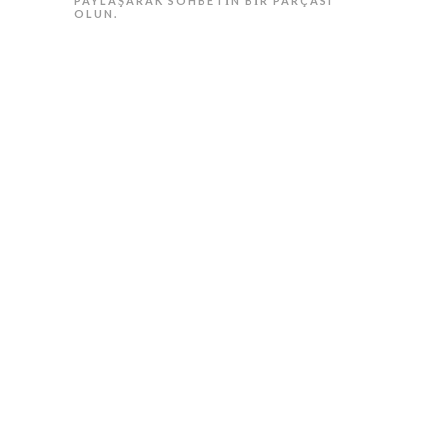
PAYLAŞARAK SOHBETIN BIR PARÇASI
OLUN.