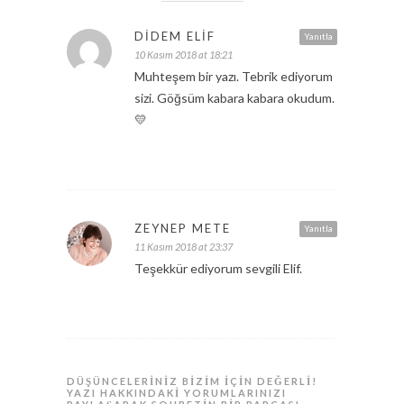
DIDEM ELIF
Yanıtla
10 Kasım 2018 at 18:21
Muhteşem bir yazı. Tebrik ediyorum
sizi. Göğsüm kabara kabara okudum.
💛
ZEYNEP METE
Yanıtla
11 Kasım 2018 at 23:37
Teşekkür ediyorum sevgili Elif.
DÜŞÜNCELERINIZ BIZIM IÇIN DEĞERLI!
YAZI HAKKINDAKI YORUMLARINIZI