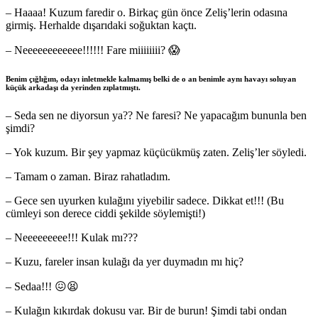
– Haaaa! Kuzum faredir o. Birkaç gün önce Zeliş’lerin odasına
girmiş. Herhalde dışarıdaki soğuktan kaçtı.
– Neeeeeeeeeeee!!!!!! Fare miiiiiiii? 😱
Benim çığlığım, odayı inletmekle kalmamış belki de o an benimle aynı havayı soluyan
küçük arkadaşı da yerinden zıplatmıştı.
– Seda sen ne diyorsun ya?? Ne faresi? Ne yapacağım bununla ben
şimdi?
– Yok kuzum. Bir şey yapmaz küçücükmüş zaten. Zeliş’ler söyledi.
– Tamam o zaman. Biraz rahatladım.
– Gece sen uyurken kulağını yiyebilir sadece. Dikkat et!!! (Bu
cümleyi son derece ciddi şekilde söylemişti!)
– Neeeeeeeee!!! Kulak mı???
– Kuzu, fareler insan kulağı da yer duymadın mı hiç?
– Sedaa!!! 😖😫
– Kulağın kıkırdak dokusu var. Bir de burun! Şimdi tabi ondan