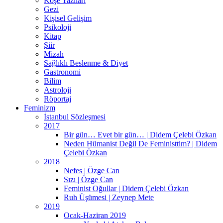
Köşe Yazıları
Gezi
Kişisel Gelişim
Psikoloji
Kitap
Şiir
Mizah
Sağlıklı Beslenme & Diyet
Gastronomi
Bilim
Astroloji
Röportaj
Feminizm
İstanbul Sözleşmesi
2017
Bir gün… Evet bir gün… | Didem Çelebi Özkan
Neden Hümanist Değil De Feministtim? | Didem
Çelebi Özkan
2018
Nefes | Özge Can
Sızı | Özge Can
Feminist Oğullar | Didem Çelebi Özkan
Ruh Üşümesi | Zeynep Mete
2019
Ocak-Haziran 2019