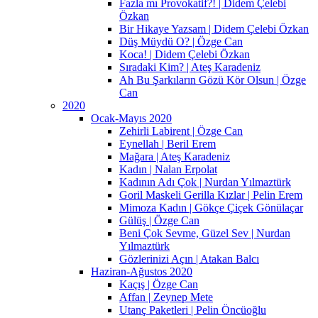
Fazla mı Provokatif?! | Didem Çelebi
Özkan
Bir Hikaye Yazsam | Didem Çelebi Özkan
Düş Müydü O? | Özge Can
Koca! | Didem Çelebi Özkan
Sıradaki Kim? | Ateş Karadeniz
Ah Bu Şarkıların Gözü Kör Olsun | Özge
Can
2020
Ocak-Mayıs 2020
Zehirli Labirent | Özge Can
Eynellah | Beril Erem
Mağara | Ateş Karadeniz
Kadın | Nalan Erpolat
Kadının Adı Çok | Nurdan Yılmaztürk
Goril Maskeli Gerilla Kızlar | Pelin Erem
Mimoza Kadın | Gökçe Çiçek Gönülaçar
Gülüş | Özge Can
Beni Çok Sevme, Güzel Sev | Nurdan
Yılmaztürk
Gözlerinizi Açın | Atakan Balcı
Haziran-Ağustos 2020
Kaçış | Özge Can
Affan | Zeynep Mete
Utanç Paketleri | Pelin Öncüoğlu