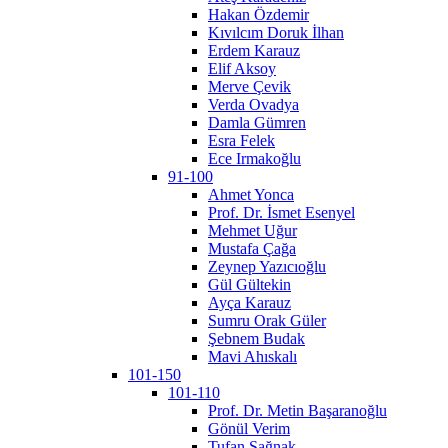
Hakan Özdemir
Kıvılcım Doruk İlhan
Erdem Karauz
Elif Aksoy
Merve Çevik
Verda Ovadya
Damla Gümren
Esra Felek
Ece Irmakoğlu
91-100
Ahmet Yonca
Prof. Dr. İsmet Esenyel
Mehmet Uğur
Mustafa Çağa
Zeynep Yazıcıoğlu
Gül Gültekin
Ayça Karauz
Sumru Orak Güler
Şebnem Budak
Mavi Ahıskalı
101-150
101-110
Prof. Dr. Metin Başaranoğlu
Gönül Verim
Tufan Sağnak