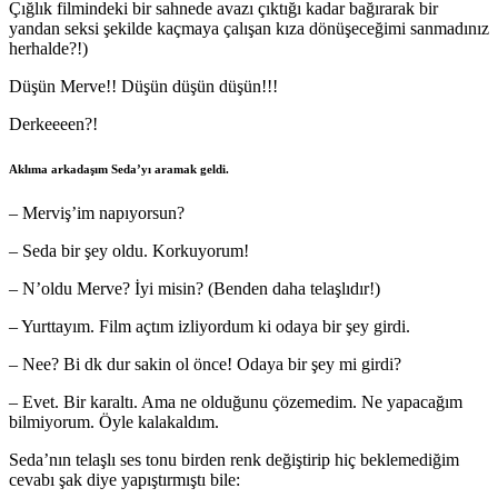
Çığlık filmindeki bir sahnede avazı çıktığı kadar bağırarak bir
yandan seksi şekilde kaçmaya çalışan kıza dönüşeceğimi sanmadınız
herhalde?!)
Düşün Merve!! Düşün düşün düşün!!!
Derkeeeen?!
Aklıma arkadaşım Seda’yı aramak geldi.
– Merviş’im napıyorsun?
– Seda bir şey oldu. Korkuyorum!
– N’oldu Merve? İyi misin? (Benden daha telaşlıdır!)
– Yurttayım. Film açtım izliyordum ki odaya bir şey girdi.
– Nee? Bi dk dur sakin ol önce! Odaya bir şey mi girdi?
– Evet. Bir karaltı. Ama ne olduğunu çözemedim. Ne yapacağım
bilmiyorum. Öyle kalakaldım.
Seda’nın telaşlı ses tonu birden renk değiştirip hiç beklemediğim
cevabı şak diye yapıştırmıştı bile: