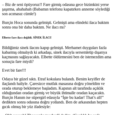
– Biz de seni öpüyoruz!! Fare girmiş odasına gece bizimkini yerse
şaşırma, ahahahah (Babamın telefonu kapatırken anneme söylediği
son acımasız cümle!)
Burçin Hoca sonunda gelmişti. Gelmişti ama elindeki ilaca baktım
sonra ona bir daha baktım. Ne ilacı mı?
Elbette fare ilacı değildi. SİNEK İLACI!
Bildiğimiz sinek ilacını kapıp gelmişti. Merhamet duyguları fazla
kabarmış olmalıydı ki arkadaşı, sinek ilacıyla sersemletip dışarıya
kaçmasını sağlayacaktı. Elbette öldürmesini ben de istemezdim ama
sonuçta fare miydi?
Evet bir fare!!!
Odaya bir güzel sıktı. Etraf kokulara bulandı. Benim keyifler de
ilaçlandı haliyle. Çaresizce mutfak masasına doğru yöneldim ve
orada oturup beklemeye başladım. Kapının alt tarafında açıklık
olduğundan oradan girmiş ve büyük ihtimalle oradan kaçacaktı.
Burçin Hanım ise süpergirl edasıyla “İşte bu kadar! That’s all!”
dedikten sonra odasına doğru yollandı. Ben de arkasından hepten
gıcık olmuş bir yüz ifadesiyle: