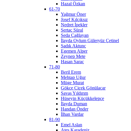
Hazal Özkan
61-70
Yağmur Öner
Josef Kılçıksız
Nedret İpekler
Sertaç Süral
Seda Çağlayan
İlayda Oylum Güleryüz Çetinel
Sadık Aktunç
Egemen Alper
Zeynep Mete
Hasan Saraç
71-80
Beril Erem
Mehtap Uğur
Müge Murat
Gökçe Çiçek Gönülaçar
Savaş Yıldırım
Hüseyin Küçükkelepçe
İlayda Duman
Handan Önder
İlhan Vardar
81-90
Emel Aslan
Ateş Karadeniz