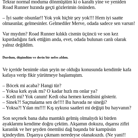
Tekrar normal moduma dönmüştüm ki o karaltı yine ve yeniden
Road Runner hızında geçti gözlerimin önünden.
– İyi saatte olsunlar!! Yok yok hiçbir şey yok!!! Hem iyi saatte
olmasınlar, gelmesinler. Gelmediler Merve, odada sadece sen varsın!
Var mıydım? Road Runner kılıklı cismin üçüncü ve son kez
kıpırdadığını fark ettiğim anda, evet, odada bulunan canlı olarak
yalnız değildim.
Durdum, düşündüm ve derin bir nefes aldım.
Ve içeride benimle olan şeyin ne olduğu konusunda kendimle kafa
kafaya verip fikir yürütmeye başlamıştım.
– Böcek mi acaba? Hangi tür?
– Yoksa kırk ayak mı? O kadar hızlı mı onlar ya?
– Kedi mi? Yok canım! Kedi olsa hemen kendisini gösterir.
– Sinek?! Saçmalama sen de!!!! Bu havada ne sineği?
– Yoksa?! Yılan mı!!!! Kış uykusu saatleri mi değişti bu hayvanın?
Son seçenek bana daha mantıklı gelmiş olmalıydı ki birden
ayaklarımı kendime doğru çektim. Akşamın dokuzu, dışarısı zifiri
karanlık ve her şeyden önemlisi dağ başında bir kampüsün
içindeydim. Dışarıya çıkmam neredeyse olanaksızdı. (Ne yani!!