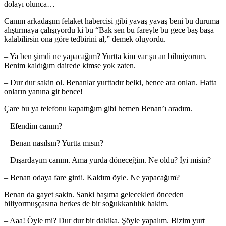
dolayı olunca…
Canım arkadaşım felaket habercisi gibi yavaş yavaş beni bu duruma
alıştırmaya çalışıyordu ki bu “Bak sen bu fareyle bu gece baş başa
kalabilirsin ona göre tedbirini al,” demek oluyordu.
– Ya ben şimdi ne yapacağım? Yurtta kim var şu an bilmiyorum.
Benim kaldığım dairede kimse yok zaten.
– Dur dur sakin ol. Benanlar yurttadır belki, bence ara onları. Hatta
onların yanına git bence!
Çare bu ya telefonu kapattığım gibi hemen Benan’ı aradım.
– Efendim canım?
– Benan nasılsın? Yurtta mısın?
– Dışardayım canım. Ama yurda döneceğim. Ne oldu? İyi misin?
– Benan odaya fare girdi. Kaldım öyle. Ne yapacağım?
Benan da gayet sakin. Sanki başıma gelecekleri önceden
biliyormuşçasına herkes de bir soğukkanlılık hakim.
– Aaa! Öyle mi? Dur dur bir dakika. Şöyle yapalım. Bizim yurt