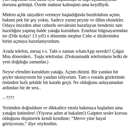
duruma gelmişti. Özetle mahsur kalmıştım ama keyifliydi.
Midem açlık sinyalleri vermeye başladığında buzdolabını açtım,
baktım pek bir şey yoktu. Sadece yarım peynir ve dilim ekmekler.
Odaya önceden abur cuburlu nevalesini hazırlayan bendeniz tam
hazırlığını yapmış halde yatağa kuruldum. Emektar bilgisayarımdan
ise (Dile kolay! 13 yıl!) o dönemin meşhur Cnbc-e dizilerinden
birini açmaya hazırlanıyordum.
Arada telefon, mesaj v.s. Tabi o zaman whatsApp nerede!! Çılgın
Msn dönemleri.. Tuşlu telefonlar. (Dokunmatik telefonların belki de
yeni doğduğu zamanlar.)
Neyse efendim kuruldum yatağa. Açtım dizimi. Bir yandan bir
şeyler tıkınıyorum bir yandan izliyorum. Tam o esnada gözlerimin
önünden hızlı şekilde bir karaltı geçti. Ne olduğunu anlayamadan
ardından bir de sesi..
– ????
Yerimden doğruldum ve dikkatlice etrafa bakmaya başladım ama
yatağın üstünden! (Yiyorsa adım at bakalım!) Gaipten sesler korosu
olduğunu düşünerek kendi kendime; “Merve yine hayal
görüyorsun,” diye söylendim.