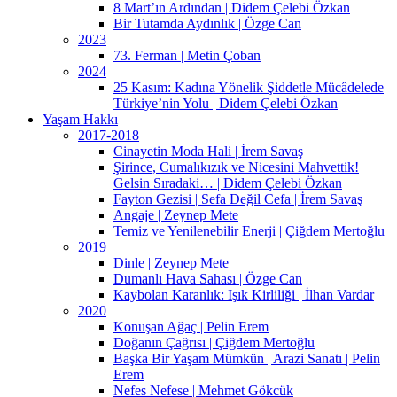
8 Mart’ın Ardından | Didem Çelebi Özkan
Bir Tutamda Aydınlık | Özge Can
2023
73. Ferman | Metin Çoban
2024
25 Kasım: Kadına Yönelik Şiddetle Mücâdelede
Türkiye’nin Yolu | Didem Çelebi Özkan
Yaşam Hakkı
2017-2018
Cinayetin Moda Hali | İrem Savaş
Şirince, Cumalıkızık ve Nicesini Mahvettik!
Gelsin Sıradaki… | Didem Çelebi Özkan
Fayton Gezisi | Sefa Değil Cefa | İrem Savaş
Angaje | Zeynep Mete
Temiz ve Yenilenebilir Enerji | Çiğdem Mertoğlu
2019
Dinle | Zeynep Mete
Dumanlı Hava Sahası | Özge Can
Kaybolan Karanlık: Işık Kirliliği | İlhan Vardar
2020
Konuşan Ağaç | Pelin Erem
Doğanın Çağrısı | Çiğdem Mertoğlu
Başka Bir Yaşam Mümkün | Arazi Sanatı | Pelin
Erem
Nefes Nefese | Mehmet Gökcük