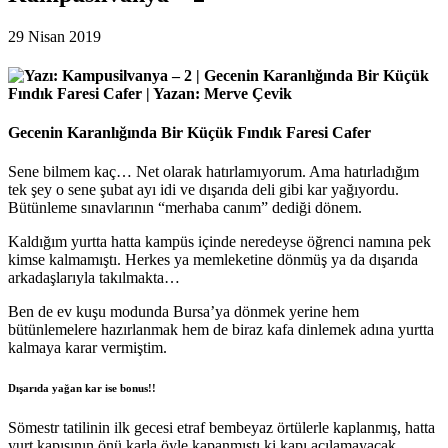
29 Nisan 2019
Gecenin Karanlığında Bir Küçük Fındık Faresi Cafer
Sene bilmem kaç… Net olarak hatırlamıyorum. Ama hatırladığım
tek şey o sene şubat ayı idi ve dışarıda deli gibi kar yağıyordu.
Bütünleme sınavlarının “merhaba canım” dediği dönem.
Kaldığım yurtta hatta kampüs içinde neredeyse öğrenci namına pek
kimse kalmamıştı. Herkes ya memleketine dönmüş ya da dışarıda
arkadaşlarıyla takılmakta…
Ben de ev kuşu modunda Bursa’ya dönmek yerine hem
bütünlemelere hazırlanmak hem de biraz kafa dinlemek adına yurtta
kalmaya karar vermiştim.
Dışarıda yağan kar ise bonus!!
Sömestr tatilinin ilk gecesi etraf bembeyaz örtülerle kaplanmış, hatta
yurt kapısının önü karla öyle kapanmıştı ki kapı açılamayacak