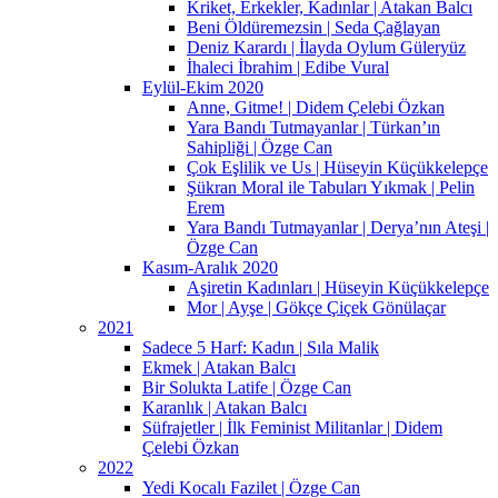
Kriket, Erkekler, Kadınlar | Atakan Balcı
Beni Öldüremezsin | Seda Çağlayan
Deniz Karardı | İlayda Oylum Güleryüz
İhaleci İbrahim | Edibe Vural
Eylül-Ekim 2020
Anne, Gitme! | Didem Çelebi Özkan
Yara Bandı Tutmayanlar | Türkan’ın
Sahipliği | Özge Can
Çok Eşlilik ve Us | Hüseyin Küçükkelepçe
Şükran Moral ile Tabuları Yıkmak | Pelin
Erem
Yara Bandı Tutmayanlar | Derya’nın Ateşi |
Özge Can
Kasım-Aralık 2020
Aşiretin Kadınları | Hüseyin Küçükkelepçe
Mor | Ayşe | Gökçe Çiçek Gönülaçar
2021
Sadece 5 Harf: Kadın | Sıla Malik
Ekmek | Atakan Balcı
Bir Solukta Latife | Özge Can
Karanlık | Atakan Balcı
Süfrajetler | İlk Feminist Militanlar | Didem
Çelebi Özkan
2022
Yedi Kocalı Fazilet | Özge Can