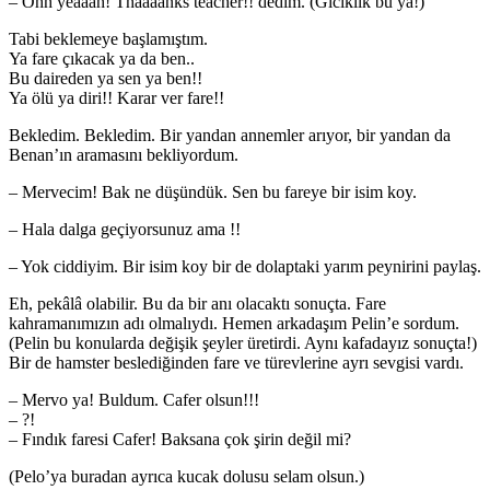
– Ohh yeaaah! Thaaaanks teacher!! dedim. (Gıcıklık bu ya!)
Tabi beklemeye başlamıştım.
Ya fare çıkacak ya da ben..
Bu daireden ya sen ya ben!!
Ya ölü ya diri!! Karar ver fare!!
Bekledim. Bekledim. Bir yandan annemler arıyor, bir yandan da
Benan’ın aramasını bekliyordum.
– Mervecim! Bak ne düşündük. Sen bu fareye bir isim koy.
– Hala dalga geçiyorsunuz ama !!
– Yok ciddiyim. Bir isim koy bir de dolaptaki yarım peynirini paylaş.
Eh, pekâlâ olabilir. Bu da bir anı olacaktı sonuçta. Fare
kahramanımızın adı olmalıydı. Hemen arkadaşım Pelin’e sordum.
(Pelin bu konularda değişik şeyler üretirdi. Aynı kafadayız sonuçta!)
Bir de hamster beslediğinden fare ve türevlerine ayrı sevgisi vardı.
– Mervo ya! Buldum. Cafer olsun!!!
– ?!
– Fındık faresi Cafer! Baksana çok şirin değil mi?
(Pelo’ya buradan ayrıca kucak dolusu selam olsun.)