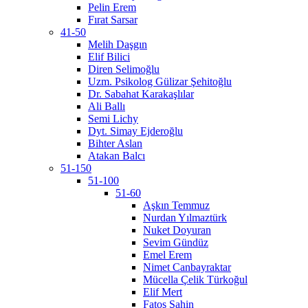
Pelin Erem
Fırat Sarsar
41-50
Melih Daşgın
Elif Bilici
Diren Selimoğlu
Uzm. Psikolog Gülizar Şehitoğlu
Dr. Sabahat Karakaşlılar
Ali Ballı
Semi Lichy
Dyt. Simay Ejderoğlu
Bihter Aslan
Atakan Balcı
51-150
51-100
51-60
Aşkın Temmuz
Nurdan Yılmaztürk
Nuket Doyuran
Sevim Gündüz
Emel Erem
Nimet Canbayraktar
Mücella Çelik Türkoğul
Elif Mert
Fatoş Şahin