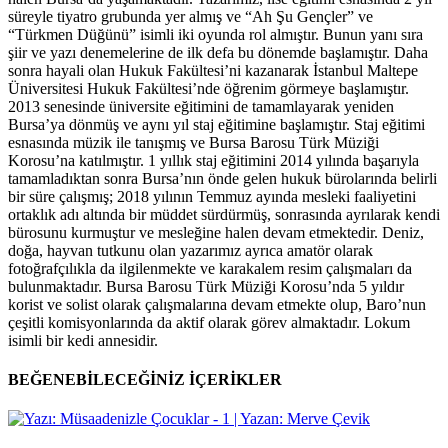
süreyle tiyatro grubunda yer almış ve “Ah Şu Gençler” ve
“Türkmen Düğünü” isimli iki oyunda rol almıştır. Bunun yanı sıra
şiir ve yazı denemelerine de ilk defa bu dönemde başlamıştır. Daha
sonra hayali olan Hukuk Fakültesi’ni kazanarak İstanbul Maltepe
Üniversitesi Hukuk Fakültesi’nde öğrenim görmeye başlamıştır.
2013 senesinde üniversite eğitimini de tamamlayarak yeniden
Bursa’ya dönmüş ve aynı yıl staj eğitimine başlamıştır. Staj eğitimi
esnasında müzik ile tanışmış ve Bursa Barosu Türk Müziği
Korosu’na katılmıştır. 1 yıllık staj eğitimini 2014 yılında başarıyla
tamamladıktan sonra Bursa’nın önde gelen hukuk bürolarında belirli
bir süre çalışmış; 2018 yılının Temmuz ayında mesleki faaliyetini
ortaklık adı altında bir müddet sürdürmüş, sonrasında ayrılarak kendi
bürosunu kurmuştur ve mesleğine halen devam etmektedir. Deniz,
doğa, hayvan tutkunu olan yazarımız ayrıca amatör olarak
fotoğrafçılıkla da ilgilenmekte ve karakalem resim çalışmaları da
bulunmaktadır. Bursa Barosu Türk Müziği Korosu’nda 5 yıldır
korist ve solist olarak çalışmalarına devam etmekte olup, Baro’nun
çeşitli komisyonlarında da aktif olarak görev almaktadır. Lokum
isimli bir kedi annesidir.
BEĞENEBİLECEĞİNİZ İÇERİKLER