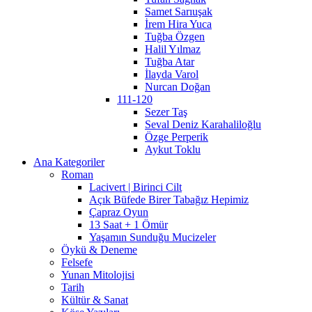
Samet Sarıuşak
İrem Hira Yuca
Tuğba Özgen
Halil Yılmaz
Tuğba Atar
İlayda Varol
Nurcan Doğan
111-120
Sezer Taş
Seval Deniz Karahaliloğlu
Özge Perperik
Aykut Toklu
Ana Kategoriler
Roman
Lacivert | Birinci Cilt
Açık Büfede Birer Tabağız Hepimiz
Çapraz Oyun
13 Saat + 1 Ömür
Yaşamın Sunduğu Mucizeler
Öykü & Deneme
Felsefe
Yunan Mitolojisi
Tarih
Kültür & Sanat