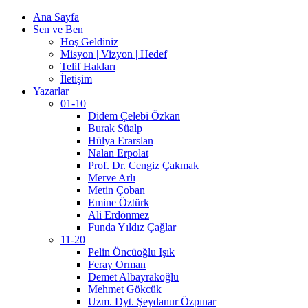
Ana Sayfa
Sen ve Ben
Hoş Geldiniz
Misyon | Vizyon | Hedef
Telif Hakları
İletişim
Yazarlar
01-10
Didem Çelebi Özkan
Burak Süalp
Hülya Erarslan
Nalan Erpolat
Prof. Dr. Cengiz Çakmak
Merve Arlı
Metin Çoban
Emine Öztürk
Ali Erdönmez
Funda Yıldız Çağlar
11-20
Pelin Öncüoğlu Işık
Feray Orman
Demet Albayrakoğlu
Mehmet Gökcük
Uzm. Dyt. Şeydanur Özpınar