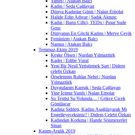
Yanlış! | Atakan Balcı
Kadın | Seda Çağlayan
Dünya Kadınlar Günü | Nalan Erpolat
Halide Edip Adıvar | Sadık Aktunç
Kadın | Banu Çiftçi, TEDx | Pınar Sude
Genç
Dünyanın En Güçlü Kadını | Merve Çevik
Feminizm | Atakan Balcı
Namus | Atakan Balcı
Temmuz-Ekim 2019
Keşke Ölsen | Nurdan Yılmaztürk
Kader | Edibe Vural
Yeni Bir Nesil Yetiştirmek Şart | Didem
çelebi Özkan
Örselenmiş Ruhlar Nehri | Nurdan
Yılmaztürk
Duygularım Karışık | Seda Çağlayan
Yine İçimiz Yandı | Nalan Erpolat
Su Testisi Su Yolunda… | Gökçe Çiçek
Gönülaçar
Kadına Şiddeti, Kadını Aşağılayarak Mı
Engelleyeceksiniz? | Didem Çelebi Özkan
Kadından Korkma | Hande Sönmezerler
Sinan
Kasım-Aralık 2019