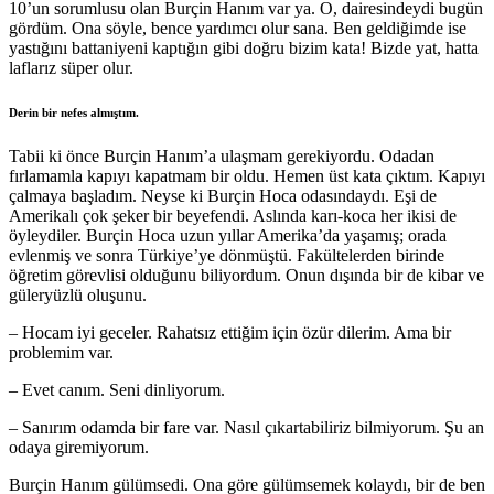
10’un sorumlusu olan Burçin Hanım var ya. O, dairesindeydi bugün
gördüm. Ona söyle, bence yardımcı olur sana. Ben geldiğimde ise
yastığını battaniyeni kaptığın gibi doğru bizim kata! Bizde yat, hatta
laflarız süper olur.
Derin bir nefes almıştım.
Tabii ki önce Burçin Hanım’a ulaşmam gerekiyordu. Odadan
fırlamamla kapıyı kapatmam bir oldu. Hemen üst kata çıktım. Kapıyı
çalmaya başladım. Neyse ki Burçin Hoca odasındaydı. Eşi de
Amerikalı çok şeker bir beyefendi. Aslında karı-koca her ikisi de
öyleydiler. Burçin Hoca uzun yıllar Amerika’da yaşamış; orada
evlenmiş ve sonra Türkiye’ye dönmüştü. Fakültelerden birinde
öğretim görevlisi olduğunu biliyordum. Onun dışında bir de kibar ve
güleryüzlü oluşunu.
– Hocam iyi geceler. Rahatsız ettiğim için özür dilerim. Ama bir
problemim var.
– Evet canım. Seni dinliyorum.
– Sanırım odamda bir fare var. Nasıl çıkartabiliriz bilmiyorum. Şu an
odaya giremiyorum.
Burçin Hanım gülümsedi. Ona göre gülümsemek kolaydı, bir de ben