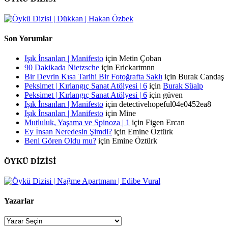
Son Yorumlar
Işık İnsanları | Manifesto
için
Metin Çoban
90 Dakikada Nietzsche
için
Erickartmnn
Bir Devrin Kısa Tarihi Bir Fotoğrafta Saklı
için
Burak Candaş
Peksimet | Kırlangıç Sanat Atölyesi | 6
için
Burak Süalp
Peksimet | Kırlangıç Sanat Atölyesi | 6
için
güven
Işık İnsanları | Manifesto
için
detectivehopeful04e0452ea8
Işık İnsanları | Manifesto
için
Mine
Mutluluk, Yaşama ve Spinoza | 1
için
Figen Ercan
Ey İnsan Neredesin Şimdi?
için
Emine Öztürk
Beni Gören Oldu mu?
için
Emine Öztürk
ÖYKÜ DİZİSİ
Yazarlar