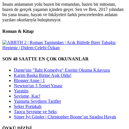
İnsanı anlamanın yolu bazen bir romandan, bazen bir mitostan,
bazen de gerçek yaşamın içinden geçer. Sen ve Ben, 2017 yılından
bu yana insanı, hayatı ve hikâyeleri farklı pencerelerden anlatan
yazıları okurlarıyla buluşturuyor.
Roman & Kitap
SON 48 SAATTE EN ÇOK OKUNANLAR
Dante'nin "İlahi Komedya" Eserini Okuma Kılavuzu
Karım Başka Birine Aşık Oldu!
Blogger Anne | 1
Newton'un 3 Temel Yasası
Yaratılış
Sevişme, Kaç!
Yumurta Sevdiren Tarifler
Şeker Portakalı
Taocu Sevişme ve Seks
Süper İyi Günler | Christopher Boone’un Sıradışı Hayatı
ÖYKÜ DİZİSİ