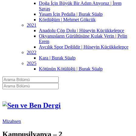
Doğa İçin Büyük Bir Adım Atıyoruz | İrem
Savaş
Yaşam İçin Pedalla | Burak Süalp
Kördüğüm | Mehmet Gökcük
2021
Anadolu Çöp Dolu | Hüseyin Küçükkelepçe
Okyanusların Gürültüsüne Kulak Verin | Pelin
Erem
Avcılık Spor Değildir | Hüseyin Küçükkelepçe
2022
Kara | Burak Süalp
2025
Kötünün Kötülüğü | Burak Süalp
Mizahsen
Kampusilvanya – 2