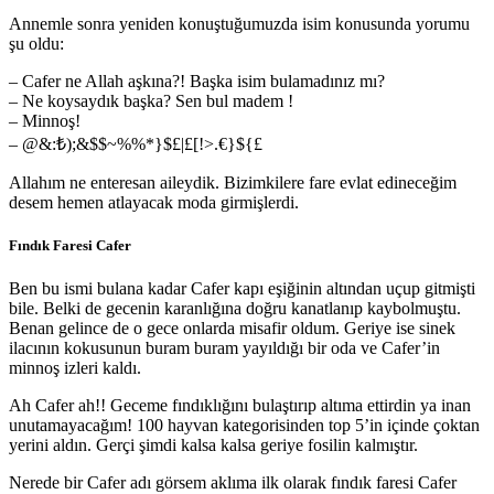
Annemle sonra yeniden konuştuğumuzda isim konusunda yorumu
şu oldu:
– Cafer ne Allah aşkına?! Başka isim bulamadınız mı?
– Ne koysaydık başka? Sen bul madem !
– Minnoş!
– @&:₺);&$$~%%*}$£|£[!>.€}${£
Allahım ne enteresan aileydik. Bizimkilere fare evlat edineceğim
desem hemen atlayacak moda girmişlerdi.
Fındık Faresi Cafer
Ben bu ismi bulana kadar Cafer kapı eşiğinin altından uçup gitmişti
bile. Belki de gecenin karanlığına doğru kanatlanıp kaybolmuştu.
Benan gelince de o gece onlarda misafir oldum. Geriye ise sinek
ilacının kokusunun buram buram yayıldığı bir oda ve Cafer’in
minnoş izleri kaldı.
Ah Cafer ah!! Geceme fındıklığını bulaştırıp altıma ettirdin ya inan
unutamayacağım! 100 hayvan kategorisinden top 5’in içinde çoktan
yerini aldın. Gerçi şimdi kalsa kalsa geriye fosilin kalmıştır.
Nerede bir Cafer adı görsem aklıma ilk olarak fındık faresi Cafer