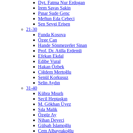
Dyt. Fatma Nur Erdogan
İrem Savaş Sakin
Pınar Sude Genç
Meftun Eda Cebeci
Şen Sevgi Erişen
21-30
Funda Kosova
Özge Can
Hande Sönmezerler Sinan
Prof. Dr. Atilla Erdemli
Efekan Ekdal
Edibe Vural
Hakan Özbek
Çiğdem Mertoğlu
Şenül Korkusuz
Selin Aydın
31-40
Kübra Mısırlı
Seçil Heptaşkın
M. Gökhan Üvez
Sıla Malik
Özgür Ay
Nihan Deveci
Gülşah İslamoğlu
Cem Albayrakoğlu