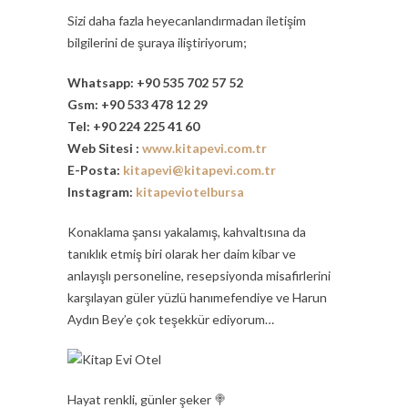
Sizi daha fazla heyecanlandırmadan iletişim
bilgilerini de şuraya iliştiriyorum;
Whatsapp: +90 535 702 57 52
Gsm: +90 533 478 12 29
Tel: +90 224 225 41 60
Web Sitesi :
www.kitapevi.com.tr
E-Posta:
kitapevi@kitapevi.com.tr
Instagram:
kitapeviotelbursa
Konaklama şansı yakalamış, kahvaltısına da
tanıklık etmiş biri olarak her daim kibar ve
anlayışlı personeline, resepsiyonda misafirlerini
karşılayan güler yüzlü hanımefendiye ve Harun
Aydın Bey’e çok teşekkür ediyorum…
Hayat renkli, günler şeker 🍭