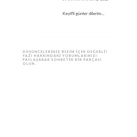
Keyifli günler dilerim…
DÜŞÜNCELERINIZ BIZIM IÇIN DEĞERLI!
YAZI HAKKINDAKI YORUMLARINIZI
PAYLAŞARAK SOHBETIN BIR PARÇASI
OLUN.