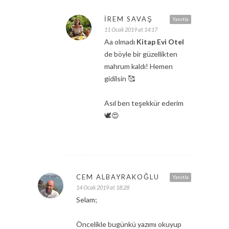
İREM SAVAŞ
Yanıtla
11 Ocak 2019 at 14:17
Aa olmadı
Kitap Evi Otel
de böyle bir güzellikten
mahrum kaldı! Hemen
gidilsin 🥰
Asıl ben teşekkür ederim
🕊😍
CEM ALBAYRAKOĞLU
Yanıtla
14 Ocak 2019 at 18:28
Selam;
Öncelikle bugünkü yazımı okuyup