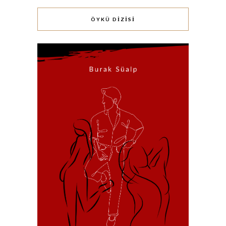
ÖYKÜ DİZİSİ