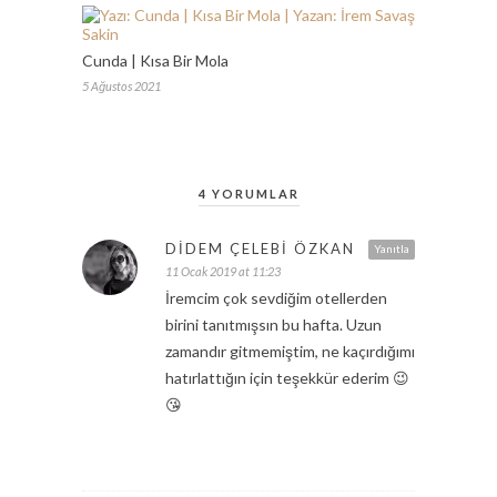
Cunda | Kısa Bir Mola
5 Ağustos 2021
4 YORUMLAR
DIDEM ÇELEBI ÖZKAN
Yanıtla
11 Ocak 2019 at 11:23
İremcim çok sevdiğim otellerden
birini tanıtmışsın bu hafta. Uzun
zamandır gitmemiştim, ne kaçırdığımı
hatırlattığın için teşekkür ederim 😉
😘