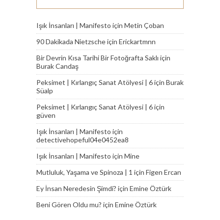
Işık İnsanları | Manifesto
için
Metin Çoban
90 Dakikada Nietzsche
için
Erickartmnn
Bir Devrin Kısa Tarihi Bir Fotoğrafta Saklı
için
Burak Candaş
Peksimet | Kırlangıç Sanat Atölyesi | 6
için
Burak
Süalp
Peksimet | Kırlangıç Sanat Atölyesi | 6
için
güven
Işık İnsanları | Manifesto
için
detectivehopeful04e0452ea8
Işık İnsanları | Manifesto
için
Mine
Mutluluk, Yaşama ve Spinoza | 1
için
Figen Ercan
Ey İnsan Neredesin Şimdi?
için
Emine Öztürk
Beni Gören Oldu mu?
için
Emine Öztürk