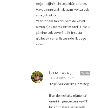
beğendiğiniz için teşekkür ederim.
Hayatı gırgıra almak lazım, yoksa çok
ama çok sıkıcı
Yazınız hem tanıtıcı hem de keyifli
olmuş. Çok merak ettim oteli. Hele ki
şömine çok severim. İlk fırsatta
gidilecek yerler listesinde ilk beşe
aldım.
İREM SAVAŞ
Yanıtla
14 Ocak 2019 at 19:26
Teşekkür ederim Cem Bey,
Ben de mutlaka gitmenizi
öneririm gerçekten keyifli
bir atmosfere sahip 🙏🏼