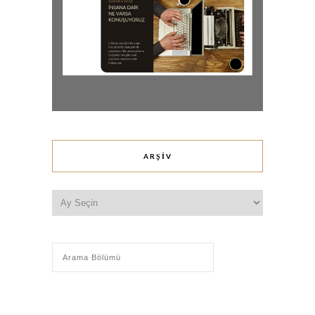
ARŞIV
Arşiv