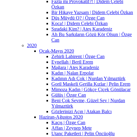
Fazla mı Provokatif?! | Didem Çelebi
Özkan
Bir Hikaye Yazsam | Didem Çelebi Özkan
Düş Müydü O? | Özge Can
Koca! | Didem Çelebi Özkan
Sıradaki Kim? | Ateş Karadeniz
Ah Bu Şarkıların Gözü Kör Olsun | Özge
Can
2020
Ocak-Mayıs 2020
Zehirli Labirent | Özge Can
Eynellah | Beril Erem
Mağara | Ateş Karadeniz
Kadın | Nalan Erpolat
Kadının Adı Çok | Nurdan Yılmaztürk
Goril Maskeli Gerilla Kızlar | Pelin Erem
Mimoza Kadın | Gökçe Çiçek Gönülaçar
Gülüş | Özge Can
Beni Çok Sevme, Güzel Sev | Nurdan
Yılmaztürk
Gözlerinizi Açın | Atakan Balcı
Haziran-Ağustos 2020
Kaçış | Özge Can
Affan | Zeynep Mete
Utanç Paketleri | Pelin Öncüoğlu