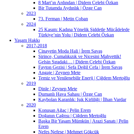
8 Mart’ın Ardından | Didem Çelebi Özkan
Bir Tutamda Aydınlık | Özge Can
2023
73. Ferman | Metin Çoban
2024
25 Kasım: Kadına Yönelik Şiddetle Mücâdelede
Türkiye’nin Yolu | Didem Çelebi Özkan
Yaşam Hakkı
2017-2018
Cinayetin Moda Hali | İrem Savaş
Şirince, Cumalıkızık ve Nicesini Mahvettik!
Gelsin Sıradaki… | Didem Çelebi Özkan
Fayton Gezisi | Sefa Değil Cefa | İrem Savaş
Angaje | Zeynep Mete
Temiz ve Yenilenebilir Enerji | Çiğdem Mertoğlu
2019
Dinle | Zeynep Mete
Dumanlı Hava Sahası | Özge Can
Kaybolan Karanlık: Işık Kirliliği | İlhan Vardar
2020
Konuşan Ağaç | Pelin Erem
Doğanın Çağrısı | Çiğdem Mertoğlu
Başka Bir Yaşam Mümkün | Arazi Sanatı | Pelin
Erem
Nefes Nefese | Mehmet Gökcük