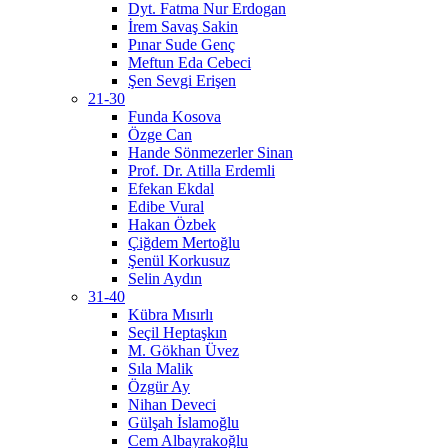
Dyt. Fatma Nur Erdogan
İrem Savaş Sakin
Pınar Sude Genç
Meftun Eda Cebeci
Şen Sevgi Erişen
21-30
Funda Kosova
Özge Can
Hande Sönmezerler Sinan
Prof. Dr. Atilla Erdemli
Efekan Ekdal
Edibe Vural
Hakan Özbek
Çiğdem Mertoğlu
Şenül Korkusuz
Selin Aydın
31-40
Kübra Mısırlı
Seçil Heptaşkın
M. Gökhan Üvez
Sıla Malik
Özgür Ay
Nihan Deveci
Gülşah İslamoğlu
Cem Albayrakoğlu