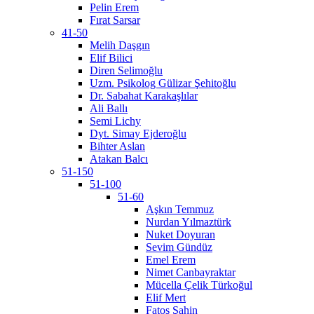
Pelin Erem
Fırat Sarsar
41-50
Melih Daşgın
Elif Bilici
Diren Selimoğlu
Uzm. Psikolog Gülizar Şehitoğlu
Dr. Sabahat Karakaşlılar
Ali Ballı
Semi Lichy
Dyt. Simay Ejderoğlu
Bihter Aslan
Atakan Balcı
51-150
51-100
51-60
Aşkın Temmuz
Nurdan Yılmaztürk
Nuket Doyuran
Sevim Gündüz
Emel Erem
Nimet Canbayraktar
Mücella Çelik Türkoğul
Elif Mert
Fatoş Şahin