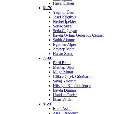
Hazal Özkan
61-70
Yağmur Öner
Josef Kılçıksız
Nedret İpekler
Sertaç Süral
Seda Çağlayan
İlayda Oylum Güleryüz Çetinel
Sadık Aktunç
Egemen Alper
Zeynep Mete
Hasan Saraç
71-80
Beril Erem
Mehtap Uğur
Müge Murat
Gökçe Çiçek Gönülaçar
Savaş Yıldırım
Hüseyin Küçükkelepçe
İlayda Duman
Handan Önder
İlhan Vardar
81-90
Emel Aslan
Ateş Karadeniz