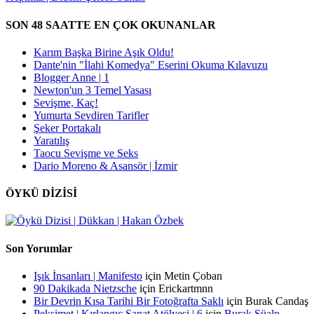
SON 48 SAATTE EN ÇOK OKUNANLAR
Karım Başka Birine Aşık Oldu!
Dante'nin "İlahi Komedya" Eserini Okuma Kılavuzu
Blogger Anne | 1
Newton'un 3 Temel Yasası
Sevişme, Kaç!
Yumurta Sevdiren Tarifler
Şeker Portakalı
Yaratılış
Taocu Sevişme ve Seks
Dario Moreno & Asansör | İzmir
ÖYKÜ DİZİSİ
Son Yorumlar
Işık İnsanları | Manifesto
için
Metin Çoban
90 Dakikada Nietzsche
için
Erickartmnn
Bir Devrin Kısa Tarihi Bir Fotoğrafta Saklı
için
Burak Candaş
Peksimet | Kırlangıç Sanat Atölyesi | 6
için
Burak Süalp