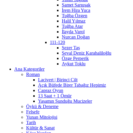
Samet Sarıuşak
İrem Hira Yuca
Tuğba Özgen
Halil Yılmaz
Tuğba Atar
İlayda Varol
Nurcan Doğan
111-120
Sezer Taş
Seval Deniz Karahaliloğlu
Özge Perperik
Aykut Toklu
Ana Kategoriler
Roman
Lacivert | Birinci Cilt
Açık Büfede Birer Tabağız Hepimiz
Çapraz Oyun
13 Saat + 1 Ömür
Yaşamın Sunduğu Mucizeler
Öykü & Deneme
Felsefe
Yunan Mitolojisi
Tarih
Kültür & Sanat