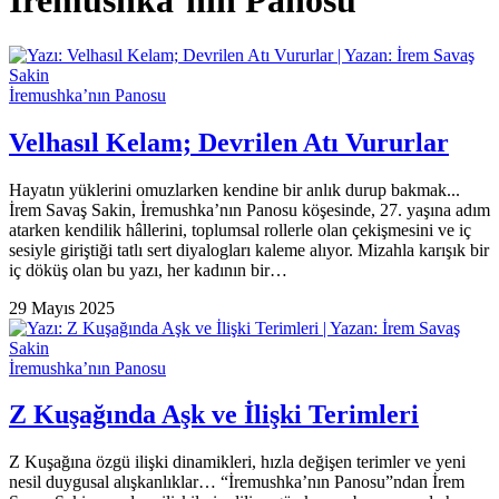
İremushka’nın Panosu
İremushka’nın Panosu
Velhasıl Kelam; Devrilen Atı Vururlar
Hayatın yüklerini omuzlarken kendine bir anlık durup bakmak...
İrem Savaş Sakin, İremushka’nın Panosu köşesinde, 27. yaşına adım
atarken kendilik hâllerini, toplumsal rollerle olan çekişmesini ve iç
sesiyle giriştiği tatlı sert diyalogları kaleme alıyor. Mizahla karışık bir
iç döküş olan bu yazı, her kadının bir…
29 Mayıs 2025
İremushka’nın Panosu
Z Kuşağında Aşk ve İlişki Terimleri
Z Kuşağına özgü ilişki dinamikleri, hızla değişen terimler ve yeni
nesil duygusal alışkanlıklar… “İremushka’nın Panosu”ndan İrem