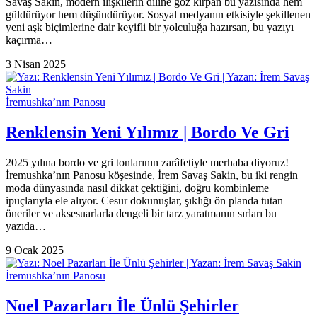
Savaş Sakin, modern ilişkilerin diline göz kırpan bu yazısında hem
güldürüyor hem düşündürüyor. Sosyal medyanın etkisiyle şekillenen
yeni aşk biçimlerine dair keyifli bir yolculuğa hazırsan, bu yazıyı
kaçırma…
3 Nisan 2025
İremushka’nın Panosu
Renklensin Yeni Yılımız | Bordo Ve Gri
2025 yılına bordo ve gri tonlarının zarâfetiyle merhaba diyoruz!
İremushka’nın Panosu köşesinde, İrem Savaş Sakin, bu iki rengin
moda dünyasında nasıl dikkat çektiğini, doğru kombinleme
ipuçlarıyla ele alıyor. Cesur dokunuşlar, şıklığı ön planda tutan
öneriler ve aksesuarlarla dengeli bir tarz yaratmanın sırları bu
yazıda…
9 Ocak 2025
İremushka’nın Panosu
Noel Pazarları İle Ünlü Şehirler