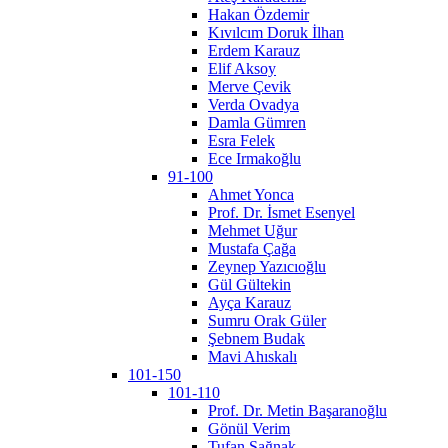
Hakan Özdemir
Kıvılcım Doruk İlhan
Erdem Karauz
Elif Aksoy
Merve Çevik
Verda Ovadya
Damla Gümren
Esra Felek
Ece Irmakoğlu
91-100
Ahmet Yonca
Prof. Dr. İsmet Esenyel
Mehmet Uğur
Mustafa Çağa
Zeynep Yazıcıoğlu
Gül Gültekin
Ayça Karauz
Sumru Orak Güler
Şebnem Budak
Mavi Ahıskalı
101-150
101-110
Prof. Dr. Metin Başaranoğlu
Gönül Verim
Tufan Sağnak