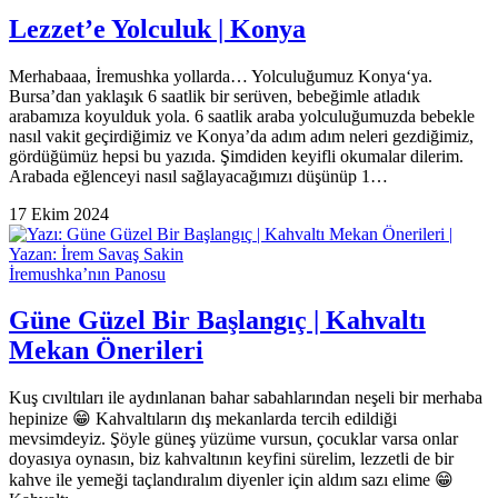
Lezzet’e Yolculuk | Konya
Merhabaaa, İremushka yollarda… Yolculuğumuz Konya‘ya.
Bursa’dan yaklaşık 6 saatlik bir serüven, bebeğimle atladık
arabamıza koyulduk yola. 6 saatlik araba yolculuğumuzda bebekle
nasıl vakit geçirdiğimiz ve Konya’da adım adım neleri gezdiğimiz,
gördüğümüz hepsi bu yazıda. Şimdiden keyifli okumalar dilerim.
Arabada eğlenceyi nasıl sağlayacağımızı düşünüp 1…
17 Ekim 2024
İremushka’nın Panosu
Güne Güzel Bir Başlangıç | Kahvaltı
Mekan Önerileri
Kuş cıvıltıları ile aydınlanan bahar sabahlarından neşeli bir merhaba
hepinize 😁 Kahvaltıların dış mekanlarda tercih edildiği
mevsimdeyiz. Şöyle güneş yüzüme vursun, çocuklar varsa onlar
doyasıya oynasın, biz kahvaltının keyfini sürelim, lezzetli de bir
kahve ile yemeği taçlandıralım diyenler için aldım sazı elime 😁