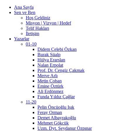
Ana Sayfa
Sen ve Ben
Hoş Geldiniz
Misyon | Vizyon | Hedef
Telif Hakları
İletişim
Yazarlar
01-10
Didem Çelebi Özkan
Burak Süalp
Hülya Erarslan
Nalan Erpolat
Prof. Dr. Cengiz Çakmak
Merve Arlı
Metin Çoban
Emine Öztürk
Ali Erdönmez
Funda Yıldız Çağlar
11-20
Pelin Öncüoğlu Işık
Feray Orman
Demet Albayrakoğlu
Mehmet Gökcük
Uzm. Dyt. Şeydanur Özpınar