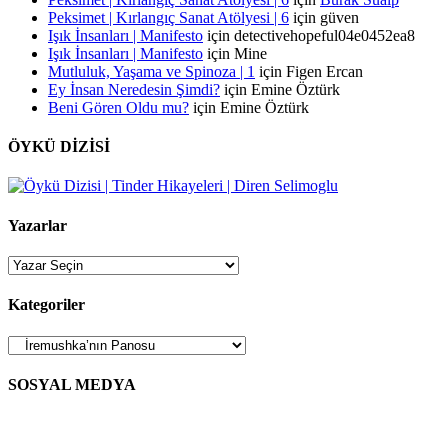
Peksimet | Kırlangıç Sanat Atölyesi | 6
için
güven
Işık İnsanları | Manifesto
için
detectivehopeful04e0452ea8
Işık İnsanları | Manifesto
için
Mine
Mutluluk, Yaşama ve Spinoza | 1
için
Figen Ercan
Ey İnsan Neredesin Şimdi?
için
Emine Öztürk
Beni Gören Oldu mu?
için
Emine Öztürk
ÖYKÜ DİZİSİ
Yazarlar
Kategoriler
Kategoriler
SOSYAL MEDYA