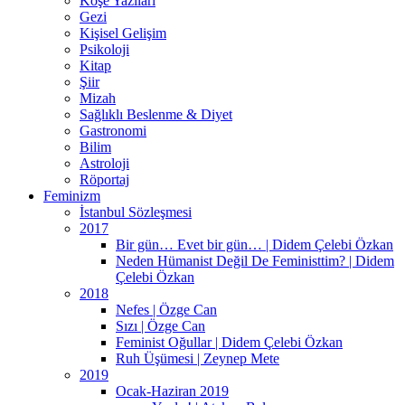
Köşe Yazıları
Gezi
Kişisel Gelişim
Psikoloji
Kitap
Şiir
Mizah
Sağlıklı Beslenme & Diyet
Gastronomi
Bilim
Astroloji
Röportaj
Feminizm
İstanbul Sözleşmesi
2017
Bir gün… Evet bir gün… | Didem Çelebi Özkan
Neden Hümanist Değil De Feministtim? | Didem
Çelebi Özkan
2018
Nefes | Özge Can
Sızı | Özge Can
Feminist Oğullar | Didem Çelebi Özkan
Ruh Üşümesi | Zeynep Mete
2019
Ocak-Haziran 2019