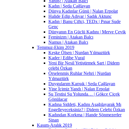
Yanlış! | Atakan Balcı
Kadın | Seda Çağlayan
Dünya Kadınlar Günü | Nalan Erpolat
Halide Edip Adıvar | Sadık Aktunç
Kadın | Banu Çiftçi, TEDx | Pınar Sude
Genç
Dünyanın En Güçlü Kadını | Merve Çevik
Feminizm | Atakan Balcı
Namus | Atakan Balcı
Temmuz-Ekim 2019
Keşke Ölsen | Nurdan Yılmaztürk
Kader | Edibe Vural
Yeni Bir Nesil Yetiştirmek Şart | Didem
çelebi Özkan
Örselenmiş Ruhlar Nehri | Nurdan
Yılmaztürk
Duygularım Karışık | Seda Çağlayan
Yine İçimiz Yandı | Nalan Erpolat
Su Testisi Su Yolunda… | Gökçe Çiçek
Gönülaçar
Kadına Şiddeti, Kadını Aşağılayarak Mı
Engelleyeceksiniz? | Didem Çelebi Özkan
Kadından Korkma | Hande Sönmezerler
Sinan
Kasım-Aralık 2019