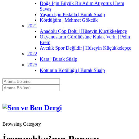
Doğa İçin Büyük Bir Adım Atıyoruz | İrem
Savaş
Yaşam İçin Pedalla | Burak Süalp
Kördüğüm | Mehmet Gökcük
2021
Anadolu Çöp Dolu | Hüseyin Küçükkelepçe
Okyanusların Gürültüsüne Kulak Verin | Pelin
Erem
Avcılık Spor Değildir | Hüseyin Küçükkelepçe
2022
Kara | Burak Süalp
2025
Kötünün Kötülüğü | Burak Süalp
Browsing Category