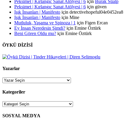
Peksimet | Kırlangıç Sanat Atölyesi | 6
için
Burak Süalp
Peksimet | Kırlangıç Sanat Atölyesi | 6
için
güven
Işık İnsanları | Manifesto
için
detectivehopeful04e0452ea8
Işık İnsanları | Manifesto
için
Mine
Mutluluk, Yaşama ve Spinoza | 1
için
Figen Ercan
Ey İnsan Neredesin Şimdi?
için
Emine Öztürk
Beni Gören Oldu mu?
için
Emine Öztürk
ÖYKÜ DİZİSİ
Yazarlar
Kategoriler
Kategoriler
SOSYAL MEDYA