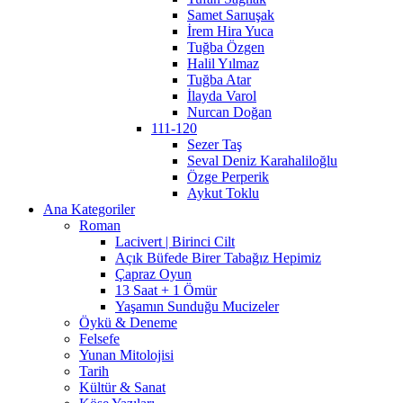
Samet Sarıuşak
İrem Hira Yuca
Tuğba Özgen
Halil Yılmaz
Tuğba Atar
İlayda Varol
Nurcan Doğan
111-120
Sezer Taş
Seval Deniz Karahaliloğlu
Özge Perperik
Aykut Toklu
Ana Kategoriler
Roman
Lacivert | Birinci Cilt
Açık Büfede Birer Tabağız Hepimiz
Çapraz Oyun
13 Saat + 1 Ömür
Yaşamın Sunduğu Mucizeler
Öykü & Deneme
Felsefe
Yunan Mitolojisi
Tarih
Kültür & Sanat