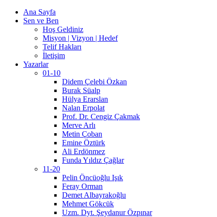
Ana Sayfa
Sen ve Ben
Hoş Geldiniz
Misyon | Vizyon | Hedef
Telif Hakları
İletişim
Yazarlar
01-10
Didem Çelebi Özkan
Burak Süalp
Hülya Erarslan
Nalan Erpolat
Prof. Dr. Cengiz Çakmak
Merve Arlı
Metin Çoban
Emine Öztürk
Ali Erdönmez
Funda Yıldız Çağlar
11-20
Pelin Öncüoğlu Işık
Feray Orman
Demet Albayrakoğlu
Mehmet Gökcük
Uzm. Dyt. Şeydanur Özpınar