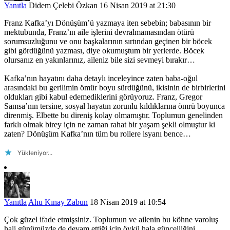
Yanıtla
Didem Çelebi Özkan
16 Nisan 2019 at 21:30
Franz Kafka’yı Dönüşüm’ü yazmaya iten sebebin; babasının bir
mektubunda, Franz’ın aile işlerini devralmamasından ötürü
sorumsuzluğunu ve onu başkalarının sırtından geçinen bir böcek
gibi gördüğünü yazması, diye okumuştum bir yerlerde. Böcek
olursanız en yakınlarınız, aileniz bile sizi sevmeyi bırakır…
Kafka’nın hayatını daha detaylı inceleyince zaten baba-oğul
arasındaki bu gerilimin ömür boyu sürdüğünü, ikisinin de birbirlerini
oldukları gibi kabul edemediklerini görüyoruz. Franz, Gregor
Samsa’nın tersine, sosyal hayatın zorunlu kıldıklarına ömrü boyunca
direnmiş. Elbette bu direniş kolay olmamıştır. Toplumun genelinden
farklı olmak birey için ne zaman rahat bir yaşam şekli olmuştur ki
zaten? Dönüşüm Kafka’nın tüm bu rollere isyanı bence…
Yükleniyor...
Yanıtla
Ahu Kınay Zabun
18 Nisan 2019 at 10:54
Çok güzel ifade etmişsiniz. Toplumun ve ailenin bu köhne varoluş
hali günümüzde de devam ettiği için öykü hala güncelliğini