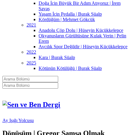
Doğa İçin Büyük Bir Adım Atıyoruz | İrem
Savaş
Yaşam İçin Pedalla | Burak Süalp
Kördüğüm | Mehmet Gökcük
2021
Anadolu Çöp Dolu | Hüseyin Küçükkelepçe
Okyanusların Gürültüsüne Kulak Verin | Pelin
Erem
Avcılık Spor Değildir | Hüseyin Küçükkelepçe
2022
Kara | Burak Süalp
2025
Kötünün Kötülüğü | Burak Süalp
Ay Işığı Yolcusu
Dönüşüm | Gregor Samsa Olmak