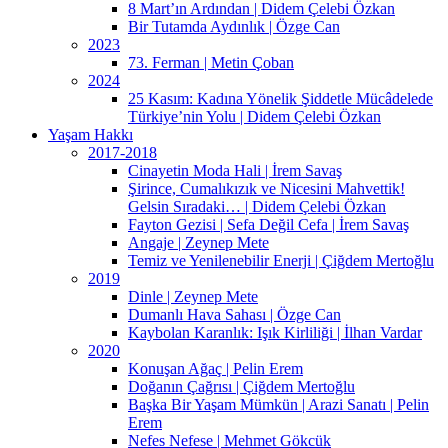
8 Mart’ın Ardından | Didem Çelebi Özkan
Bir Tutamda Aydınlık | Özge Can
2023
73. Ferman | Metin Çoban
2024
25 Kasım: Kadına Yönelik Şiddetle Mücâdelede
Türkiye’nin Yolu | Didem Çelebi Özkan
Yaşam Hakkı
2017-2018
Cinayetin Moda Hali | İrem Savaş
Şirince, Cumalıkızık ve Nicesini Mahvettik!
Gelsin Sıradaki… | Didem Çelebi Özkan
Fayton Gezisi | Sefa Değil Cefa | İrem Savaş
Angaje | Zeynep Mete
Temiz ve Yenilenebilir Enerji | Çiğdem Mertoğlu
2019
Dinle | Zeynep Mete
Dumanlı Hava Sahası | Özge Can
Kaybolan Karanlık: Işık Kirliliği | İlhan Vardar
2020
Konuşan Ağaç | Pelin Erem
Doğanın Çağrısı | Çiğdem Mertoğlu
Başka Bir Yaşam Mümkün | Arazi Sanatı | Pelin
Erem
Nefes Nefese | Mehmet Gökcük