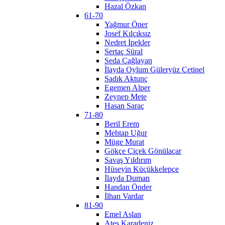
Hazal Özkan
61-70
Yağmur Öner
Josef Kılçıksız
Nedret İpekler
Sertaç Süral
Seda Çağlayan
İlayda Oylum Güleryüz Çetinel
Sadık Aktunç
Egemen Alper
Zeynep Mete
Hasan Saraç
71-80
Beril Erem
Mehtap Uğur
Müge Murat
Gökçe Çiçek Gönülaçar
Savaş Yıldırım
Hüseyin Küçükkelepçe
İlayda Duman
Handan Önder
İlhan Vardar
81-90
Emel Aslan
Ateş Karadeniz