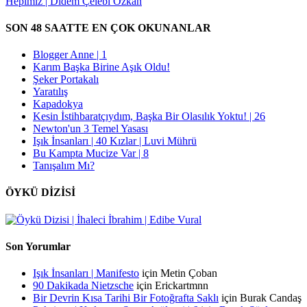
SON 48 SAATTE EN ÇOK OKUNANLAR
Blogger Anne | 1
Karım Başka Birine Aşık Oldu!
Şeker Portakalı
Yaratılış
Kapadokya
Kesin İstihbaratçıydım, Başka Bir Olasılık Yoktu! | 26
Newton'un 3 Temel Yasası
Işık İnsanları | 40 Kızlar | Luvi Mührü
Bu Kampta Mucize Var | 8
Tanışalım Mı?
ÖYKÜ DİZİSİ
Son Yorumlar
Işık İnsanları | Manifesto
için
Metin Çoban
90 Dakikada Nietzsche
için
Erickartmnn
Bir Devrin Kısa Tarihi Bir Fotoğrafta Saklı
için
Burak Candaş