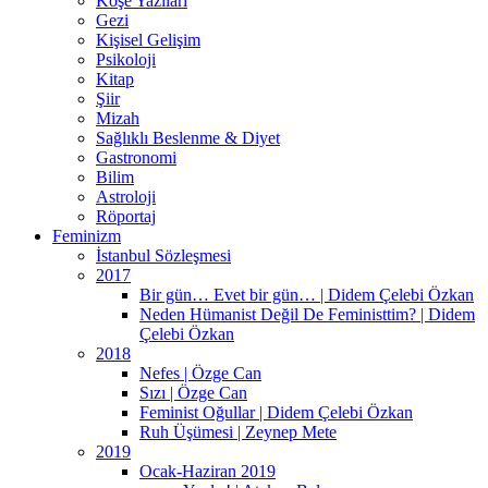
Köşe Yazıları
Gezi
Kişisel Gelişim
Psikoloji
Kitap
Şiir
Mizah
Sağlıklı Beslenme & Diyet
Gastronomi
Bilim
Astroloji
Röportaj
Feminizm
İstanbul Sözleşmesi
2017
Bir gün… Evet bir gün… | Didem Çelebi Özkan
Neden Hümanist Değil De Feministtim? | Didem
Çelebi Özkan
2018
Nefes | Özge Can
Sızı | Özge Can
Feminist Oğullar | Didem Çelebi Özkan
Ruh Üşümesi | Zeynep Mete
2019
Ocak-Haziran 2019