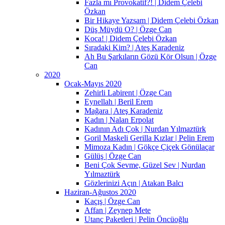
Fazla mı Provokatif?! | Didem Çelebi
Özkan
Bir Hikaye Yazsam | Didem Çelebi Özkan
Düş Müydü O? | Özge Can
Koca! | Didem Çelebi Özkan
Sıradaki Kim? | Ateş Karadeniz
Ah Bu Şarkıların Gözü Kör Olsun | Özge
Can
2020
Ocak-Mayıs 2020
Zehirli Labirent | Özge Can
Eynellah | Beril Erem
Mağara | Ateş Karadeniz
Kadın | Nalan Erpolat
Kadının Adı Çok | Nurdan Yılmaztürk
Goril Maskeli Gerilla Kızlar | Pelin Erem
Mimoza Kadın | Gökçe Çiçek Gönülaçar
Gülüş | Özge Can
Beni Çok Sevme, Güzel Sev | Nurdan
Yılmaztürk
Gözlerinizi Açın | Atakan Balcı
Haziran-Ağustos 2020
Kaçış | Özge Can
Affan | Zeynep Mete
Utanç Paketleri | Pelin Öncüoğlu