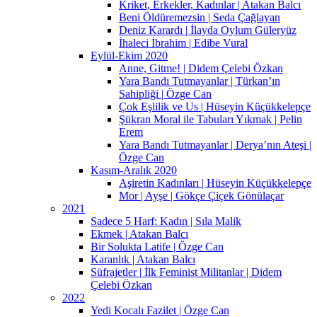
Kriket, Erkekler, Kadınlar | Atakan Balcı
Beni Öldüremezsin | Seda Çağlayan
Deniz Karardı | İlayda Oylum Güleryüz
İhaleci İbrahim | Edibe Vural
Eylül-Ekim 2020
Anne, Gitme! | Didem Çelebi Özkan
Yara Bandı Tutmayanlar | Türkan’ın
Sahipliği | Özge Can
Çok Eşlilik ve Us | Hüseyin Küçükkelepçe
Şükran Moral ile Tabuları Yıkmak | Pelin
Erem
Yara Bandı Tutmayanlar | Derya’nın Ateşi |
Özge Can
Kasım-Aralık 2020
Aşiretin Kadınları | Hüseyin Küçükkelepçe
Mor | Ayşe | Gökçe Çiçek Gönülaçar
2021
Sadece 5 Harf: Kadın | Sıla Malik
Ekmek | Atakan Balcı
Bir Solukta Latife | Özge Can
Karanlık | Atakan Balcı
Süfrajetler | İlk Feminist Militanlar | Didem
Çelebi Özkan
2022
Yedi Kocalı Fazilet | Özge Can