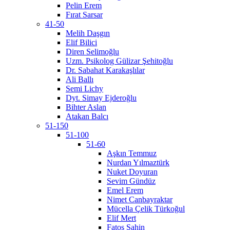
Pelin Erem
Fırat Sarsar
41-50
Melih Daşgın
Elif Bilici
Diren Selimoğlu
Uzm. Psikolog Gülizar Şehitoğlu
Dr. Sabahat Karakaşlılar
Ali Ballı
Semi Lichy
Dyt. Simay Ejderoğlu
Bihter Aslan
Atakan Balcı
51-150
51-100
51-60
Aşkın Temmuz
Nurdan Yılmaztürk
Nuket Doyuran
Sevim Gündüz
Emel Erem
Nimet Canbayraktar
Mücella Çelik Türkoğul
Elif Mert
Fatoş Şahin