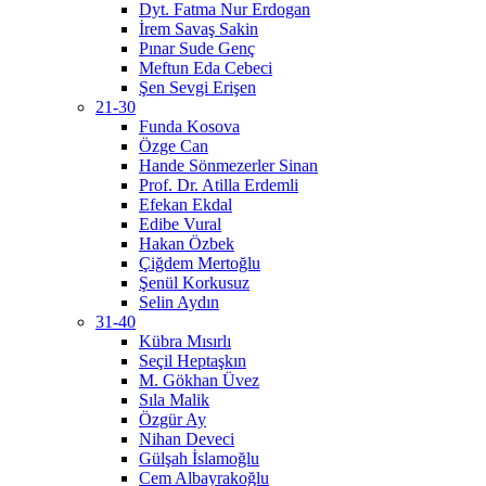
Dyt. Fatma Nur Erdogan
İrem Savaş Sakin
Pınar Sude Genç
Meftun Eda Cebeci
Şen Sevgi Erişen
21-30
Funda Kosova
Özge Can
Hande Sönmezerler Sinan
Prof. Dr. Atilla Erdemli
Efekan Ekdal
Edibe Vural
Hakan Özbek
Çiğdem Mertoğlu
Şenül Korkusuz
Selin Aydın
31-40
Kübra Mısırlı
Seçil Heptaşkın
M. Gökhan Üvez
Sıla Malik
Özgür Ay
Nihan Deveci
Gülşah İslamoğlu
Cem Albayrakoğlu