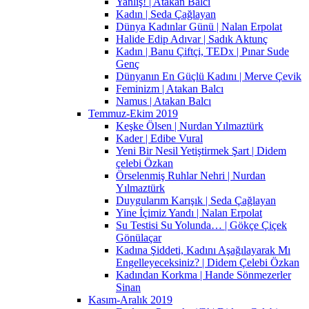
Yanlış! | Atakan Balcı
Kadın | Seda Çağlayan
Dünya Kadınlar Günü | Nalan Erpolat
Halide Edip Adıvar | Sadık Aktunç
Kadın | Banu Çiftçi, TEDx | Pınar Sude
Genç
Dünyanın En Güçlü Kadını | Merve Çevik
Feminizm | Atakan Balcı
Namus | Atakan Balcı
Temmuz-Ekim 2019
Keşke Ölsen | Nurdan Yılmaztürk
Kader | Edibe Vural
Yeni Bir Nesil Yetiştirmek Şart | Didem
çelebi Özkan
Örselenmiş Ruhlar Nehri | Nurdan
Yılmaztürk
Duygularım Karışık | Seda Çağlayan
Yine İçimiz Yandı | Nalan Erpolat
Su Testisi Su Yolunda… | Gökçe Çiçek
Gönülaçar
Kadına Şiddeti, Kadını Aşağılayarak Mı
Engelleyeceksiniz? | Didem Çelebi Özkan
Kadından Korkma | Hande Sönmezerler
Sinan
Kasım-Aralık 2019