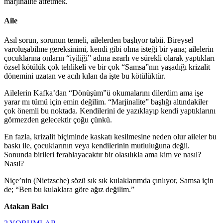
marjinalite atfetmek.
Aile
Asıl sorun, sorunun temeli, ailelerden başlıyor tabii. Bireysel
varoluşabilme gereksinimi, kendi gibi olma isteği bir yana; ailelerin
çocuklarına onların “iyiliği” adına ısrarlı ve sürekli olarak yaptıkları
özsel kötülük çok tehlikeli ve bir çok “Samsa”nın yaşadığı krizalit
dönemini uzatan ve acılı kılan da işte bu kötülüktür.
Ailelerin Kafka’dan “Dönüşüm”ü okumalarını dilerdim ama işe
yarar mı tümü için emin değilim. “Marjinalite” başlığı altındakiler
çok önemli bu noktada. Kendilerini de yazıklayıp kendi yaptıklarını
görmezden gelecektir çoğu çünkü.
En fazla, krizalit biçiminde kaskatı kesilmesine neden olur aileler bu
baskı ile, çocuklarının veya kendilerinin mutluluğuna değil.
Sonunda birileri ferahlayacaktır bir olasılıkla ama kim ve nasıl?
Nasıl?
Niçe’nin (Nietzsche) sözü sık sık kulaklarımda çınlıyor, Samsa için
de; “Ben bu kulaklara göre ağız değilim.”
Atakan Balcı