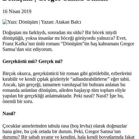
16 Nisan 2019
Doğuştan mı farklıydı, sonradan mı oldu? Bir böcek miydi
dönüştüğü, yoksa insanlar mı böceği görüyordu yalnızca? Evet,
Franz Kafka’nın ünlü romanı “Dönüşüm”ün baş kahramanı Gregor
Samsa’dan söz ediyorum.
Gerçeküstü mü? Gerçek mi?
Birçok okurca, gerçeküstücü bir roman gibi görülebilir, ezberlerini
kırabilir ve kendi çıplak gözleriyle “adlandırabilirlerse” eğer tabii.
Ancak, işin gerçeği, tamamen varoluşsal bir buhranı anlatan bu
romanda anlatılan dönüşüm, aileden başlayıp tüm toplum eliyle
yapılan bir gerçekliği anlatmaktadır. Peki nasıl? Nasıl? İşte bu,
önemli bir soru.
Nasıl?
Çocuklar annelerinden tabula rasa (boş levha) olarak doğmazlar
bana göre, bu çok ortada bir durum. Peki, Gregor Samsa’nın
durumu? Bir sabah uyanır ve kendini, hala kendi boyutlarında fakat