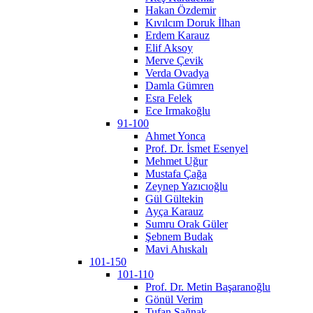
Hakan Özdemir
Kıvılcım Doruk İlhan
Erdem Karauz
Elif Aksoy
Merve Çevik
Verda Ovadya
Damla Gümren
Esra Felek
Ece Irmakoğlu
91-100
Ahmet Yonca
Prof. Dr. İsmet Esenyel
Mehmet Uğur
Mustafa Çağa
Zeynep Yazıcıoğlu
Gül Gültekin
Ayça Karauz
Sumru Orak Güler
Şebnem Budak
Mavi Ahıskalı
101-150
101-110
Prof. Dr. Metin Başaranoğlu
Gönül Verim
Tufan Sağnak