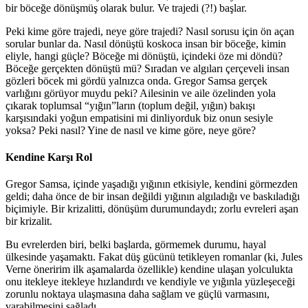
bir böceğe dönüşmüş olarak bulur. Ve trajedi (?!) başlar.
Peki kime göre trajedi, neye göre trajedi? Nasıl sorusu için ön açan
sorular bunlar da. Nasıl dönüştü koskoca insan bir böceğe, kimin
eliyle, hangi güçle? Böceğe mi dönüştü, içindeki öze mi döndü?
Böceğe gerçekten dönüştü mü? Sıradan ve algıları çerçeveli insan
gözleri böcek mi gördü yalnızca onda. Gregor Samsa gerçek
varlığını görüyor muydu peki? Ailesinin ve aile özelinden yola
çıkarak toplumsal “yığın”ların (toplum değil, yığın) bakışı
karşısındaki yoğun empatisini mi dinliyorduk biz onun sesiyle
yoksa? Peki nasıl? Yine de nasıl ve kime göre, neye göre?
Kendine Karşı Rol
Gregor Samsa, içinde yaşadığı yığının etkisiyle, kendini görmezden
geldi; daha önce de bir insan değildi yığının algıladığı ve baskıladığı
biçimiyle. Bir krizalitti, dönüşüm durumundaydı; zorlu evreleri aşan
bir krizalit.
Bu evrelerden biri, belki başlarda, görmemek durumu, hayal
ülkesinde yaşamaktı. Fakat düş gücünü tetikleyen romanlar (ki, Jules
Verne öneririm ilk aşamalarda özellikle) kendine ulaşan yolculukta
onu itekleye itekleye hızlandırdı ve kendiyle ve yığınla yüzleşeceği
zorunlu noktaya ulaşmasına daha sağlam ve güçlü varmasını,
varabilmesini sağladı.