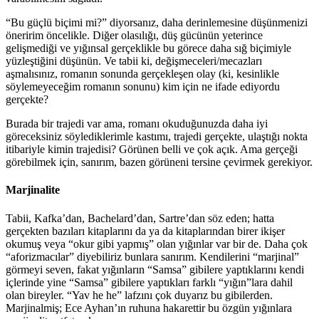
“Bu güçlü biçimi mi?” diyorsanız, daha derinlemesine düşünmenizi
öneririm öncelikle. Diğer olasılığı, düş gücünün yeterince
gelişmediği ve yığınsal gerçeklikle bu görece daha sığ biçimiyle
yüzleştiğini düşünün. Ve tabii ki, değişmeceleri/mecazları
aşmalısınız, romanın sonunda gerçekleşen olay (ki, kesinlikle
söylemeyeceğim romanın sonunu) kim için ne ifade ediyordu
gerçekte?
Burada bir trajedi var ama, romanı okuduğunuzda daha iyi
göreceksiniz söylediklerimle kastımı, trajedi gerçekte, ulaştığı nokta
itibariyle kimin trajedisi? Görünen belli ve çok açık. Ama gerçeği
görebilmek için, sanırım, bazen görüneni tersine çevirmek gerekiyor.
Marjinalite
Tabii, Kafka’dan, Bachelard’dan, Sartre’dan söz eden; hatta
gerçekten bazıları kitaplarını da ya da kitaplarından birer ikişer
okumuş veya “okur gibi yapmış” olan yığınlar var bir de. Daha çok
“aforizmacılar” diyebiliriz bunlara sanırım. Kendilerini “marjinal”
görmeyi seven, fakat yığınların “Samsa” gibilere yaptıklarını kendi
içlerinde yine “Samsa” gibilere yaptıkları farklı “yığın”lara dahil
olan bireyler. “Yav he he” lafzını çok duyarız bu gibilerden.
Marjinalmiş; Ece Ayhan’ın ruhuna hakarettir bu özgün yığınlara