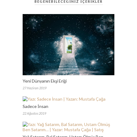
BEĞENEBİLECEĞİNİZ İÇERİKLER
Yeni Dünyanın Ekşi Eriği
27 Haziran 2019
Sadece İnsan
22 Ağustos 2019
Yağ Satarım, Bal Satarım, Ustam Ölmüş Ben