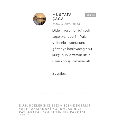
MUSTAFA
Yanıtla
ÇAĞA
15 Nisan 2019 at 09:14
Didem yorumun için çok
teşekkür ederim. Yakın
gelecekte sonucunu
görmeye başlayacağız bu
kurgunun, o zaman uzun
uzun konuşuruz inşallah.
Sevgiler.
DÜŞÜNCELERINIZ BIZIM IÇIN DEĞERLI!
YAZI HAKKINDAKI YORUMLARINIZI
PAYLAŞARAK SOHBETIN BIR PARÇASI