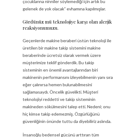
çocuklarına ninniler söylemediği için artık bu
gelenek de yok olacak” evhamına kapılmışlar.
Gördünüz mü teknolojiye karşı olan alerjik
reaksiyonumuzu.
Geçenlerde makine beraberi üstün teknoloji ile
üretilen bir makine takip sistemini makine
beraberinde ücretsiz olarak vermek üzere
müşterimize teklif gönderdik. Bu takip
sisteminin en önemli avantajlarından biri
makinenin performansını izleyebilmenin yanı sıra
eğer çalınırsa hemen bulunabilmesini
sağlamasaydı. Öncelik güvelikti. Müşteri
teknolojiyi reddetti ve takip sisteminin
makineden sökülmesini talep etti. Nedeni; onu
hiç kimse takip edemezmiş. Özgürlüğünü
güvenliğinin önünde tuttu da diyebiliriz aslında.
İnsanoğlu bedensel gücünü arttıran tüm