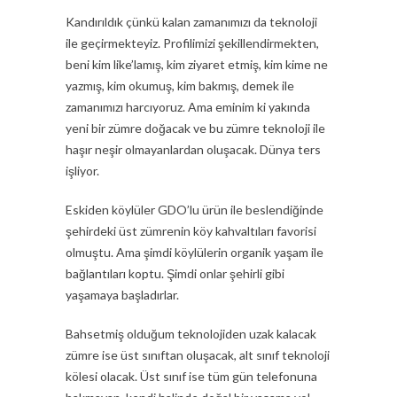
Kandırıldık çünkü kalan zamanımızı da teknoloji
ile geçirmekteyiz. Profilimizi şekillendirmekten,
beni kim like’lamış, kim ziyaret etmiş, kim kime ne
yazmış, kim okumuş, kim bakmış, demek ile
zamanımızı harcıyoruz. Ama eminim ki yakında
yeni bir zümre doğacak ve bu zümre teknoloji ile
haşır neşir olmayanlardan oluşacak. Dünya ters
işliyor.
Eskiden köylüler GDO’lu ürün ile beslendiğinde
şehirdeki üst zümrenin köy kahvaltıları favorisi
olmuştu. Ama şimdi köylülerin organik yaşam ile
bağlantıları koptu. Şimdi onlar şehirli gibi
yaşamaya başladırlar.
Bahsetmiş olduğum teknolojiden uzak kalacak
zümre ise üst sınıftan oluşacak, alt sınıf teknoloji
kölesi olacak. Üst sınıf ise tüm gün telefonuna