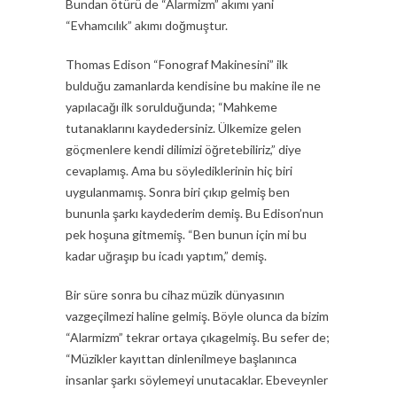
Bundan ötürü de “Alarmizm” akımı yani
“Evhamcılık” akımı doğmuştur.
Thomas Edison “Fonograf Makinesini” ilk
bulduğu zamanlarda kendisine bu makine ile ne
yapılacağı ilk sorulduğunda; “Mahkeme
tutanaklarını kaydedersiniz. Ülkemize gelen
göçmenlere kendi dilimizi öğretebiliriz,” diye
cevaplamış. Ama bu söylediklerinin hiç biri
uygulanmamış. Sonra biri çıkıp gelmiş ben
bununla şarkı kaydederim demiş. Bu Edison’nun
pek hoşuna gitmemiş. “Ben bunun için mi bu
kadar uğraşıp bu icadı yaptım,” demiş.
Bir süre sonra bu cihaz müzik dünyasının
vazgeçilmezi haline gelmiş. Böyle olunca da bizim
“Alarmizm” tekrar ortaya çıkagelmiş. Bu sefer de;
“Müzikler kayıttan dinlenilmeye başlanınca
insanlar şarkı söylemeyi unutacaklar. Ebeveynler