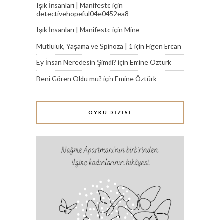
Işık İnsanları | Manifesto
için
detectivehopeful04e0452ea8
Işık İnsanları | Manifesto
için
Mine
Mutluluk, Yaşama ve Spinoza | 1
için
Figen Ercan
Ey İnsan Neredesin Şimdi?
için
Emine Öztürk
Beni Gören Oldu mu?
için
Emine Öztürk
ÖYKÜ DİZİSİ