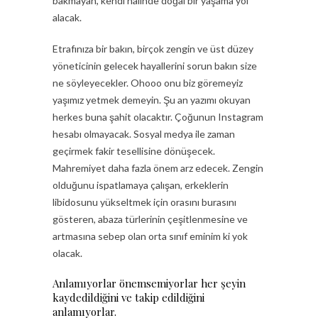
bakmayan, kendi halinde doğal bir yaşama yol
alacak.
Etrafınıza bir bakın, birçok zengin ve üst düzey
yöneticinin gelecek hayallerini sorun bakın size
ne söyleyecekler. Ohooo onu biz göremeyiz
yaşımız yetmek demeyin. Şu an yazımı okuyan
herkes buna şahit olacaktır. Çoğunun Instagram
hesabı olmayacak. Sosyal medya ile zaman
geçirmek fakir tesellisine dönüşecek.
Mahremiyet daha fazla önem arz edecek. Zengin
olduğunu ispatlamaya çalışan, erkeklerin
libidosunu yükseltmek için orasını burasını
gösteren, abaza türlerinin çeşitlenmesine ve
artmasına sebep olan orta sınıf eminim ki yok
olacak.
Anlamıyorlar önemsemiyorlar her şeyin
kaydedildiğini ve takip edildiğini
anlamıyorlar.