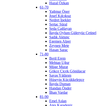
Hazal Özkan
61-70
Yağmur Öner
Josef Kılçıksız
Nedret İpekler
Sertaç Süral
Seda Çağlayan
İlayda Oylum Güleryüz Çetinel
Sadık Aktunç
Egemen Alper
Zeynep Mete
Hasan Saraç
71-80
Beril Erem
Mehtap Uğur
Müge Murat
Gökçe Çiçek Gönülaçar
Savaş Yıldırım
Hüseyin Küçükkelepçe
İlayda Duman
Handan Önder
İlhan Vardar
81-90
Emel Aslan
Ateş Karadeniz