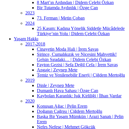
8 Mart’ın Ardından | Didem Çelebi Özkan
Bir Tutamda Aydınlık | Özge Can
2023
73. Ferman | Metin Çoban
2024
25 Kasım: Kadına Yönelik Şiddetle Mücâdelede
Türkiye’nin Yolu | Didem Çelebi Özkan
Yaşam Hakkı
2017-2018
Cinayetin Moda Hali | İrem Savaş
Şirince, Cumalıkızık ve Nicesini Mahvettik!
Gelsin Sıradaki… | Didem Çelebi Özkan
Fayton Gezisi | Sefa Değil Cefa | İrem Savaş
Angaje | Zeynep Mete
Temiz ve Yenilenebilir Enerji | Çiğdem Mertoğlu
2019
Dinle | Zeynep Mete
Dumanlı Hava Sahası | Özge Can
Kaybolan Karanlık: Işık Kirliliği | İlhan Vardar
2020
Konuşan Ağaç | Pelin Erem
Doğanın Çağrısı | Çiğdem Mertoğlu
Başka Bir Yaşam Mümkün | Arazi Sanatı | Pelin
Erem
Nefes Nefese | Mehmet Gökcük