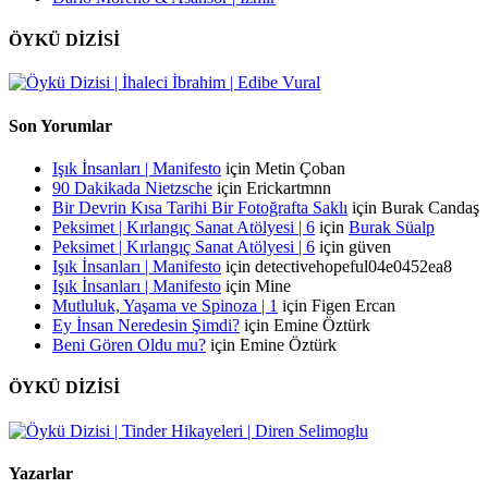
ÖYKÜ DİZİSİ
Son Yorumlar
Işık İnsanları | Manifesto
için
Metin Çoban
90 Dakikada Nietzsche
için
Erickartmnn
Bir Devrin Kısa Tarihi Bir Fotoğrafta Saklı
için
Burak Candaş
Peksimet | Kırlangıç Sanat Atölyesi | 6
için
Burak Süalp
Peksimet | Kırlangıç Sanat Atölyesi | 6
için
güven
Işık İnsanları | Manifesto
için
detectivehopeful04e0452ea8
Işık İnsanları | Manifesto
için
Mine
Mutluluk, Yaşama ve Spinoza | 1
için
Figen Ercan
Ey İnsan Neredesin Şimdi?
için
Emine Öztürk
Beni Gören Oldu mu?
için
Emine Öztürk
ÖYKÜ DİZİSİ
Yazarlar