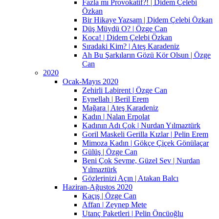
Fazla mı Provokatif?! | Didem Çelebi
Özkan
Bir Hikaye Yazsam | Didem Çelebi Özkan
Düş Müydü O? | Özge Can
Koca! | Didem Çelebi Özkan
Sıradaki Kim? | Ateş Karadeniz
Ah Bu Şarkıların Gözü Kör Olsun | Özge
Can
2020
Ocak-Mayıs 2020
Zehirli Labirent | Özge Can
Eynellah | Beril Erem
Mağara | Ateş Karadeniz
Kadın | Nalan Erpolat
Kadının Adı Çok | Nurdan Yılmaztürk
Goril Maskeli Gerilla Kızlar | Pelin Erem
Mimoza Kadın | Gökçe Çiçek Gönülaçar
Gülüş | Özge Can
Beni Çok Sevme, Güzel Sev | Nurdan
Yılmaztürk
Gözlerinizi Açın | Atakan Balcı
Haziran-Ağustos 2020
Kaçış | Özge Can
Affan | Zeynep Mete
Utanç Paketleri | Pelin Öncüoğlu