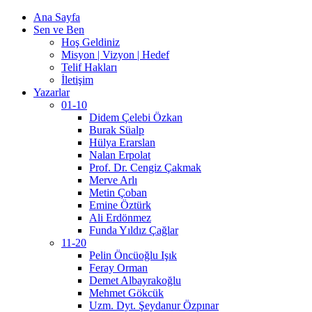
Ana Sayfa
Sen ve Ben
Hoş Geldiniz
Misyon | Vizyon | Hedef
Telif Hakları
İletişim
Yazarlar
01-10
Didem Çelebi Özkan
Burak Süalp
Hülya Erarslan
Nalan Erpolat
Prof. Dr. Cengiz Çakmak
Merve Arlı
Metin Çoban
Emine Öztürk
Ali Erdönmez
Funda Yıldız Çağlar
11-20
Pelin Öncüoğlu Işık
Feray Orman
Demet Albayrakoğlu
Mehmet Gökcük
Uzm. Dyt. Şeydanur Özpınar