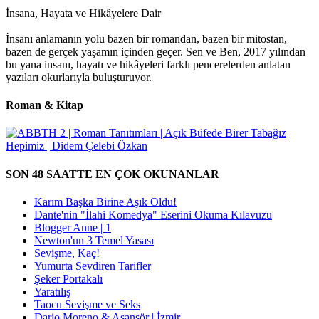
İnsana, Hayata ve Hikâyelere Dair
İnsanı anlamanın yolu bazen bir romandan, bazen bir mitostan,
bazen de gerçek yaşamın içinden geçer. Sen ve Ben, 2017 yılından
bu yana insanı, hayatı ve hikâyeleri farklı pencerelerden anlatan
yazıları okurlarıyla buluşturuyor.
Roman & Kitap
SON 48 SAATTE EN ÇOK OKUNANLAR
Karım Başka Birine Aşık Oldu!
Dante'nin "İlahi Komedya" Eserini Okuma Kılavuzu
Blogger Anne | 1
Newton'un 3 Temel Yasası
Sevişme, Kaç!
Yumurta Sevdiren Tarifler
Şeker Portakalı
Yaratılış
Taocu Sevişme ve Seks
Dario Moreno & Asansör | İzmir