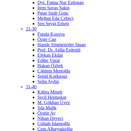
Dyt. Fatma Nur Erdogan
İrem Savaş Sakin
Pınar Sude Genç
Meftun Eda Cebeci
Şen Sevgi Erişen
21-30
Funda Kosova
Özge Can
Hande Sönmezerler Sinan
Prof. Dr. Atilla Erdemli
Efekan Ekdal
Edibe Vural
Hakan Özbek
Çiğdem Mertoğlu
Şenül Korkusuz
Selin Aydın
31-40
Kübra Mısırlı
Seçil Heptaşkın
M. Gökhan Üvez
Sıla Malik
Özgür Ay
Nihan Deveci
Gülşah İslamoğlu
Cem Albayrakoğlu