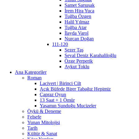
Samet Sarıuşak
İrem Hira Yuca
Tuğba Özgen
Halil Yılmaz
Tuğba Atar
İlayda Varol
Nurcan Doğan
111-120
Sezer Taş
Seval Deniz Karahaliloğlu
Özge Perperik
Aykut Toklu
Ana Kategoriler
Roman
Lacivert | Birinci Cilt
Açık Büfede Birer Tabağız Hepimiz
Çapraz Oyun
13 Saat + 1 Ömür
Yaşamın Sunduğu Mucizeler
Öykü & Deneme
Felsefe
Yunan Mitolojisi
Tarih
Kültür & Sanat