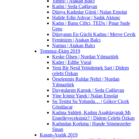
Yanlış! | Atakan Balcı
Kadın | Seda Çağlayan
Dünya Kadınlar Günü | Nalan Erpolat
Halide Edip Adıvar | Sadık Aktunç
Kadın | Banu Çiftçi, TEDx | Pınar Sude
Genç
Dünyanın En Güçlü Kadını | Merve Çevik
Feminizm | Atakan Balcı
Namus | Atakan Balcı
Temmuz-Ekim 2019
Keşke Ölsen | Nurdan Yılmaztürk
Kader | Edibe Vural
Yeni Bir Nesil Yetiştirmek Şart | Didem
çelebi Özkan
Örselenmiş Ruhlar Nehri | Nurdan
Yılmaztürk
Duygularım Karışık | Seda Çağlayan
Yine İçimiz Yandı | Nalan Erpolat
Su Testisi Su Yolunda… | Gökçe Çiçek
Gönülaçar
Kadına Şiddeti, Kadını Aşağılayarak Mı
Engelleyeceksiniz? | Didem Çelebi Özkan
Kadından Korkma | Hande Sönmezerler
Sinan
Kasım-Aralık 2019