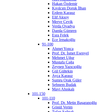
Hakan Özdemir
Kıvılcım Doruk İlhan
Erdem Karauz
Elif Aksoy
Merve Çevik
Verda Ovadya
Damla Gümren
Esra Felek
Ece Irmakoğlu
91-100
Ahmet Yonca
Prof. Dr. İsmet Esenyel
Mehmet Uğur
Mustafa Çağa
Zeynep Yazıcıoğlu
Gül Gültekin
Ayça Karauz
Sumru Orak Güler
Şebnem Budak
Mavi Ahıskalı
101-150
101-110
Prof. Dr. Metin Başaranoğlu
Gönül Verim
Tufan Sağnak