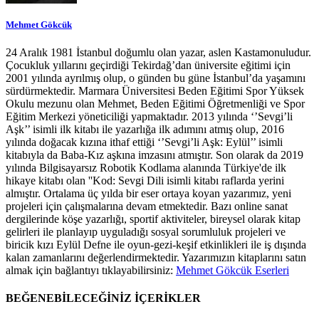
Mehmet Gökcük
24 Aralık 1981 İstanbul doğumlu olan yazar, aslen Kastamonuludur.
Çocukluk yıllarını geçirdiği Tekirdağ’dan üniversite eğitimi için
2001 yılında ayrılmış olup, o günden bu güne İstanbul’da yaşamını
sürdürmektedir. Marmara Üniversitesi Beden Eğitimi Spor Yüksek
Okulu mezunu olan Mehmet, Beden Eğitimi Öğretmenliği ve Spor
Eğitim Merkezi yöneticiliği yapmaktadır. 2013 yılında ‘’Sevgi’li
Aşk’’ isimli ilk kitabı ile yazarlığa ilk adımını atmış olup, 2016
yılında doğacak kızına ithaf ettiği ‘’Sevgi’li Aşk: Eylül’’ isimli
kitabıyla da Baba-Kız aşkına imzasını atmıştır. Son olarak da 2019
yılında Bilgisayarsız Robotik Kodlama alanında Türkiye'de ilk
hikaye kitabı olan ''Kod: Sevgi Dili isimli kitabı raflarda yerini
almıştır. Ortalama üç yılda bir eser ortaya koyan yazarımız, yeni
projeleri için çalışmalarına devam etmektedir. Bazı online sanat
dergilerinde köşe yazarlığı, sportif aktiviteler, bireysel olarak kitap
gelirleri ile planlayıp uyguladığı sosyal sorumluluk projeleri ve
biricik kızı Eylül Defne ile oyun-gezi-keşif etkinlikleri ile iş dışında
kalan zamanlarını değerlendirmektedir. Yazarımızın kitaplarını satın
almak için bağlantıyı tıklayabilirsiniz:
Mehmet Gökcük Eserleri
BEĞENEBİLECEĞİNİZ İÇERİKLER