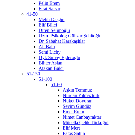
Pelin Erem
Fırat Sarsar
41-50
Melih Daşgın
Elif Bilici
Diren Selimoğlu
Uzm. Psikolog Gülizar Şehitoğlu
Dr. Sabahat Karakaşlılar
Ali Ballı
Semi Lichy
Dyt. Simay Ejderoğlu
Bihter Aslan
Atakan Balcı
51-150
51-100
51-60
Aşkın Temmuz
Nurdan Yılmaztürk
Nuket Doyuran
Sevim Gündüz
Emel Erem
Nimet Canbayraktar
Mücella Çelik Türkoğul
Elif Mert
Fatoş Şahin