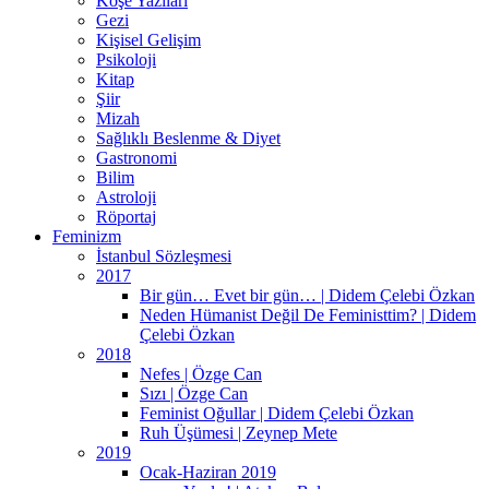
Köşe Yazıları
Gezi
Kişisel Gelişim
Psikoloji
Kitap
Şiir
Mizah
Sağlıklı Beslenme & Diyet
Gastronomi
Bilim
Astroloji
Röportaj
Feminizm
İstanbul Sözleşmesi
2017
Bir gün… Evet bir gün… | Didem Çelebi Özkan
Neden Hümanist Değil De Feministtim? | Didem
Çelebi Özkan
2018
Nefes | Özge Can
Sızı | Özge Can
Feminist Oğullar | Didem Çelebi Özkan
Ruh Üşümesi | Zeynep Mete
2019
Ocak-Haziran 2019