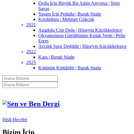
Doğa İçin Büyük Bir Adım Atıyoruz | İrem
Savaş
Yaşam İçin Pedalla | Burak Süalp
Kördüğüm | Mehmet Gökcük
2021
Anadolu Çöp Dolu | Hüseyin Küçükkelepçe
Okyanusların Gürültüsüne Kulak Verin | Pelin
Erem
Avcılık Spor Değildir | Hüseyin Küçükkelepçe
2022
Kara | Burak Süalp
2025
Kötünün Kötülüğü | Burak Süalp
Hisli Heceler
Bizim İçin