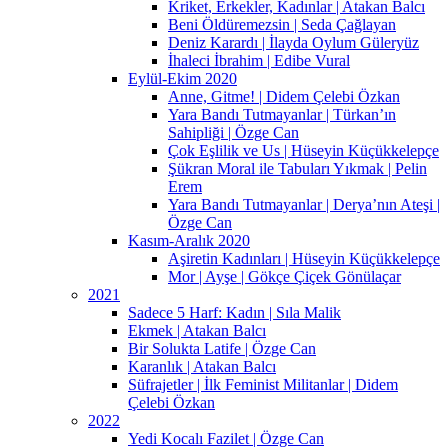
Kriket, Erkekler, Kadınlar | Atakan Balcı
Beni Öldüremezsin | Seda Çağlayan
Deniz Karardı | İlayda Oylum Güleryüz
İhaleci İbrahim | Edibe Vural
Eylül-Ekim 2020
Anne, Gitme! | Didem Çelebi Özkan
Yara Bandı Tutmayanlar | Türkan’ın
Sahipliği | Özge Can
Çok Eşlilik ve Us | Hüseyin Küçükkelepçe
Şükran Moral ile Tabuları Yıkmak | Pelin
Erem
Yara Bandı Tutmayanlar | Derya’nın Ateşi |
Özge Can
Kasım-Aralık 2020
Aşiretin Kadınları | Hüseyin Küçükkelepçe
Mor | Ayşe | Gökçe Çiçek Gönülaçar
2021
Sadece 5 Harf: Kadın | Sıla Malik
Ekmek | Atakan Balcı
Bir Solukta Latife | Özge Can
Karanlık | Atakan Balcı
Süfrajetler | İlk Feminist Militanlar | Didem
Çelebi Özkan
2022
Yedi Kocalı Fazilet | Özge Can