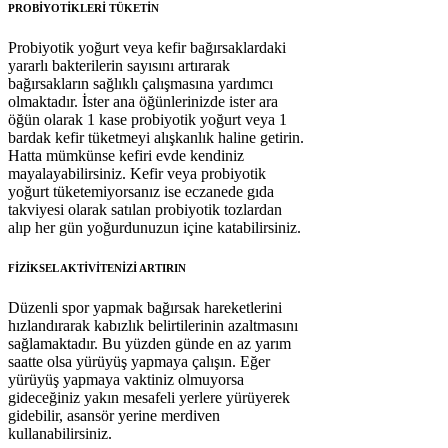
PROBİYOTİKLERİ TÜKETİN
Probiyotik yoğurt veya kefir bağırsaklardaki
yararlı bakterilerin sayısını artırarak
bağırsakların sağlıklı çalışmasına yardımcı
olmaktadır. İster ana öğünlerinizde ister ara
öğün olarak 1 kase probiyotik yoğurt veya 1
bardak kefir tüketmeyi alışkanlık haline getirin.
Hatta mümkünse kefiri evde kendiniz
mayalayabilirsiniz. Kefir veya probiyotik
yoğurt tüketemiyorsanız ise eczanede gıda
takviyesi olarak satılan probiyotik tozlardan
alıp her gün yoğurdunuzun içine katabilirsiniz.
FİZİKSEL AKTİVİTENİZİ ARTIRIN
Düzenli spor yapmak bağırsak hareketlerini
hızlandırarak kabızlık belirtilerinin azaltmasını
sağlamaktadır. Bu yüzden günde en az yarım
saatte olsa yürüyüş yapmaya çalışın. Eğer
yürüyüş yapmaya vaktiniz olmuyorsa
gideceğiniz yakın mesafeli yerlere yürüyerek
gidebilir, asansör yerine merdiven
kullanabilirsiniz.