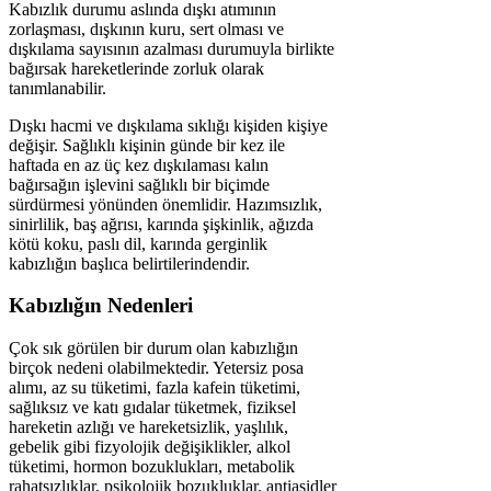
Kabızlık durumu aslında dışkı atımının
zorlaşması, dışkının kuru, sert olması ve
dışkılama sayısının azalması durumuyla birlikte
bağırsak hareketlerinde zorluk olarak
tanımlanabilir.
Dışkı hacmi ve dışkılama sıklığı kişiden kişiye
değişir. Sağlıklı kişinin günde bir kez ile
haftada en az üç kez dışkılaması kalın
bağırsağın işlevini sağlıklı bir biçimde
sürdürmesi yönünden önemlidir. Hazımsızlık,
sinirlilik, baş ağrısı, karında şişkinlik, ağızda
kötü koku, paslı dil, karında gerginlik
kabızlığın başlıca belirtilerindendir.
Kabızlığın Nedenleri
Çok sık görülen bir durum olan kabızlığın
birçok nedeni olabilmektedir. Yetersiz posa
alımı, az su tüketimi, fazla kafein tüketimi,
sağlıksız ve katı gıdalar tüketmek, fiziksel
hareketin azlığı ve hareketsizlik, yaşlılık,
gebelik gibi fizyolojik değişiklikler, alkol
tüketimi, hormon bozuklukları, metabolik
rahatsızlıklar, psikolojik bozukluklar, antiasidler