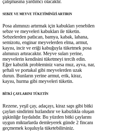
çalışmasına yardımcı olacaktır.
SEBZE VE MEYVE TÜKETİMİNİZİ ARTIRIN
Posa alımınızı artırmak için kabukları yenebilen
sebze ve meyveleri kabukları ile tüketin.
Sebzelerden patlıcan, bamya, kabak, lahana,
semizotu, enginar meyvelerden elma, armut,
kayısı, incir ve eriği kabuğuyla tüketmek posa
alımınızı artıracaktır. Meyve suları yerine,
meyvelerin kendisini tüketmeyi tercih edin.
Eğer kabızlık probleminiz varsa muz, ayva, nar,
şeftali ve portakal gibi meyvelerden uzak
durun. Bunların yerine armut, erik, kiraz,
kayısı, hurma gibi meyveleri tüketin.
BİTKİ ÇAYLARINI TÜKETİN
Rezene, yeşil çay, adaçayı, kiraz sapı gibi bitki
çayları sindirimi hızlandırır ve kabızlıkla oluşan
şişkinliğe faydalıdır. Bu yüzden bitki çaylarını
uygun miktarlarda demleyerek günde 2 fincanı
geçmemek koşuluyla tüketebilirsiniz.