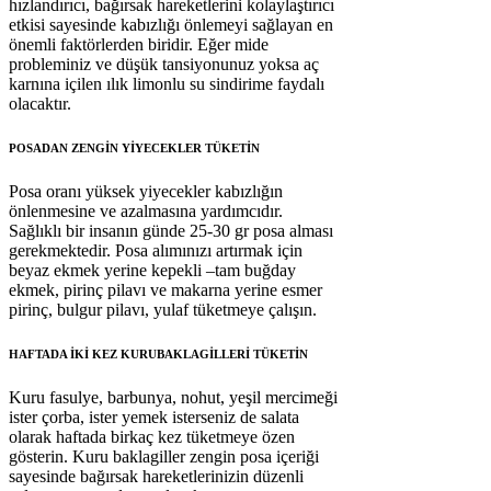
hızlandırıcı, bağırsak hareketlerini kolaylaştırıcı
etkisi sayesinde kabızlığı önlemeyi sağlayan en
önemli faktörlerden biridir. Eğer mide
probleminiz ve düşük tansiyonunuz yoksa aç
karnına içilen ılık limonlu su sindirime faydalı
olacaktır.
POSADAN ZENGİN YİYECEKLER TÜKETİN
Posa oranı yüksek yiyecekler kabızlığın
önlenmesine ve azalmasına yardımcıdır.
Sağlıklı bir insanın günde 25-30 gr posa alması
gerekmektedir. Posa alımınızı artırmak için
beyaz ekmek yerine kepekli –tam buğday
ekmek, pirinç pilavı ve makarna yerine esmer
pirinç, bulgur pilavı, yulaf tüketmeye çalışın.
HAFTADA İKİ KEZ KURUBAKLAGİLLERİ TÜKETİN
Kuru fasulye, barbunya, nohut, yeşil mercimeği
ister çorba, ister yemek isterseniz de salata
olarak haftada birkaç kez tüketmeye özen
gösterin. Kuru baklagiller zengin posa içeriği
sayesinde bağırsak hareketlerinizin düzenli