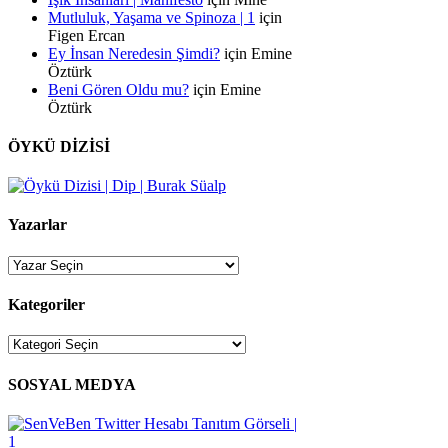
Mutluluk, Yaşama ve Spinoza | 1
için
Figen Ercan
Ey İnsan Neredesin Şimdi?
için
Emine
Öztürk
Beni Gören Oldu mu?
için
Emine
Öztürk
ÖYKÜ DİZİSİ
Yazarlar
Kategoriler
Kategoriler
SOSYAL MEDYA