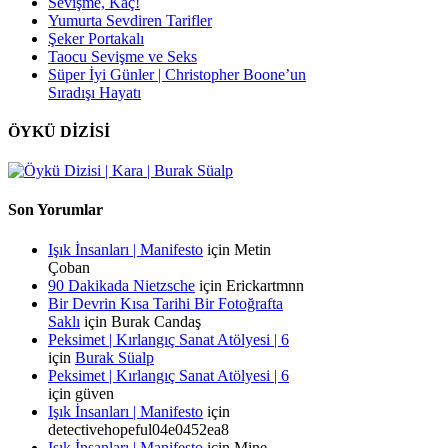
Sevişme, Kaç!
Yumurta Sevdiren Tarifler
Şeker Portakalı
Taocu Sevişme ve Seks
Süper İyi Günler | Christopher Boone’un
Sıradışı Hayatı
ÖYKÜ DİZİSİ
Son Yorumlar
Işık İnsanları | Manifesto
için
Metin
Çoban
90 Dakikada Nietzsche
için
Erickartmnn
Bir Devrin Kısa Tarihi Bir Fotoğrafta
Saklı
için
Burak Candaş
Peksimet | Kırlangıç Sanat Atölyesi | 6
için
Burak Süalp
Peksimet | Kırlangıç Sanat Atölyesi | 6
için
güven
Işık İnsanları | Manifesto
için
detectivehopeful04e0452ea8
Işık İnsanları | Manifesto
için
Mine