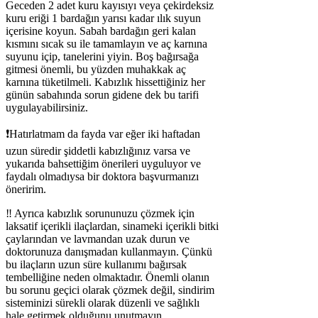
Geceden 2 adet kuru kayısıyı veya çekirdeksiz
kuru eriği 1 bardağın yarısı kadar ılık suyun
içerisine koyun. Sabah bardağın geri kalan
kısmını sıcak su ile tamamlayın ve aç karnına
suyunu içip, tanelerini yiyin. Boş bağırsağa
gitmesi önemli, bu yüzden muhakkak aç
karnına tüketilmeli. Kabızlık hissettiğiniz her
günün sabahında sorun gidene dek bu tarifi
uygulayabilirsiniz.
❗️Hatırlatmam da fayda var eğer iki haftadan
uzun süredir şiddetli kabızlığınız varsa ve
yukarıda bahsettiğim önerileri uyguluyor ve
faydalı olmadıysa bir doktora başvurmanızı
öneririm.
‼️ Ayrıca kabızlık sorununuzu çözmek için
laksatif içerikli ilaçlardan, sinameki içerikli bitki
çaylarından ve lavmandan uzak durun ve
doktorunuza danışmadan kullanmayın. Çünkü
bu ilaçların uzun süre kullanımı bağırsak
tembelliğine neden olmaktadır. Önemli olanın
bu sorunu geçici olarak çözmek değil, sindirim
sisteminizi sürekli olarak düzenli ve sağlıklı
hale getirmek olduğunu unutmayın.