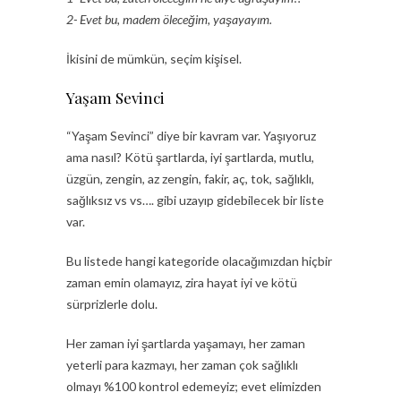
2- Evet bu, madem öleceğim, yaşayayım.
İkisini de mümkün, seçim kişisel.
Yaşam Sevinci
“Yaşam Sevinci” diye bir kavram var. Yaşıyoruz
ama nasıl? Kötü şartlarda, iyi şartlarda, mutlu,
üzgün, zengin, az zengin, fakir, aç, tok, sağlıklı,
sağlıksız vs vs…. gibi uzayıp gidebilecek bir liste
var.
Bu listede hangi kategoride olacağımızdan hiçbir
zaman emin olamayız, zira hayat iyi ve kötü
sürprizlerle dolu.
Her zaman iyi şartlarda yaşamayı, her zaman
yeterli para kazmayı, her zaman çok sağlıklı
olmayı %100 kontrol edemeyiz; evet elimizden