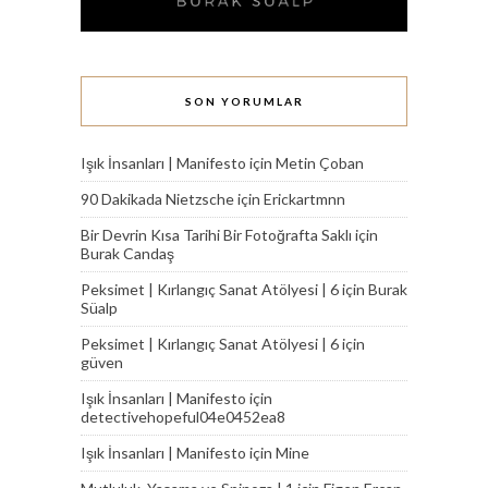
SON YORUMLAR
Işık İnsanları | Manifesto
için
Metin Çoban
90 Dakikada Nietzsche
için
Erickartmnn
Bir Devrin Kısa Tarihi Bir Fotoğrafta Saklı
için
Burak Candaş
Peksimet | Kırlangıç Sanat Atölyesi | 6
için
Burak
Süalp
Peksimet | Kırlangıç Sanat Atölyesi | 6
için
güven
Işık İnsanları | Manifesto
için
detectivehopeful04e0452ea8
Işık İnsanları | Manifesto
için
Mine