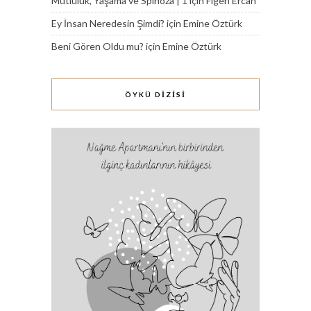
Mutluluk, Yaşama ve Spinoza | 1
için
Figen Ercan
Ey İnsan Neredesin Şimdi?
için
Emine Öztürk
Beni Gören Oldu mu?
için
Emine Öztürk
ÖYKÜ DİZİSİ