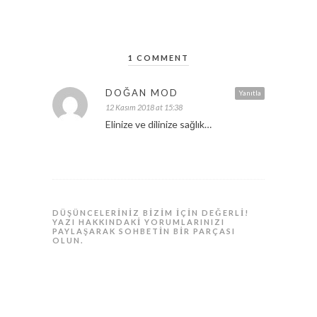
1 COMMENT
DOĞAN MOD
Yanıtla
12 Kasım 2018 at 15:38
Elinize ve dilinize sağlık…
DÜŞÜNCELERINIZ BIZIM IÇIN DEĞERLI!
YAZI HAKKINDAKI YORUMLARINIZI
PAYLAŞARAK SOHBETIN BIR PARÇASI
OLUN.