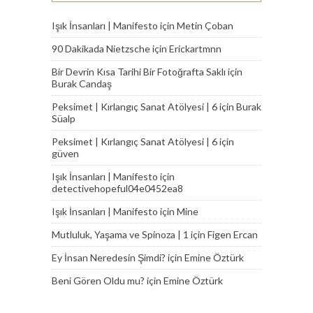
Işık İnsanları | Manifesto
için
Metin Çoban
90 Dakikada Nietzsche
için
Erickartmnn
Bir Devrin Kısa Tarihi Bir Fotoğrafta Saklı
için
Burak Candaş
Peksimet | Kırlangıç Sanat Atölyesi | 6
için
Burak
Süalp
Peksimet | Kırlangıç Sanat Atölyesi | 6
için
güven
Işık İnsanları | Manifesto
için
detectivehopeful04e0452ea8
Işık İnsanları | Manifesto
için
Mine
Mutluluk, Yaşama ve Spinoza | 1
için
Figen Ercan
Ey İnsan Neredesin Şimdi?
için
Emine Öztürk
Beni Gören Oldu mu?
için
Emine Öztürk